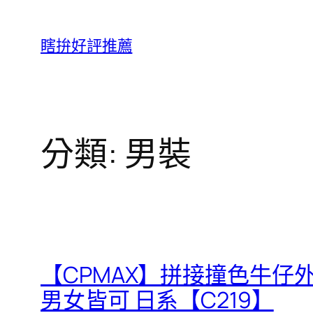
跳
至
瞎拚好評推薦
主
要
內
容
分類:
男裝
【CPMAX】拼接撞色牛仔外
男女皆可 日系【C219】