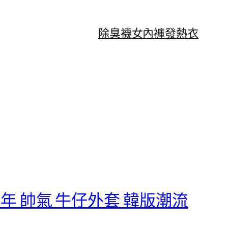
除臭襪
女內褲
發熱衣
青年 帥氣 牛仔外套 韓版潮流