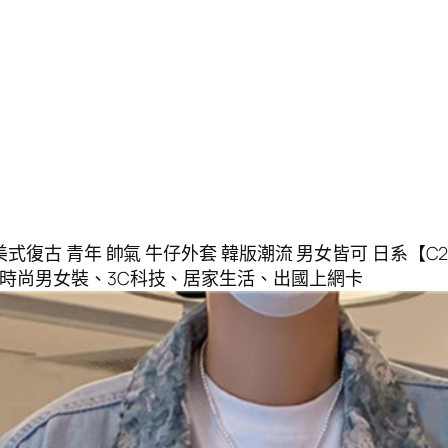
古 青年 帥氣 牛仔外套 韓版潮流 男女皆可 日系【C219】深藍
X全館現貨 時尚男女裝、3C科技、居家生活、出國上網卡