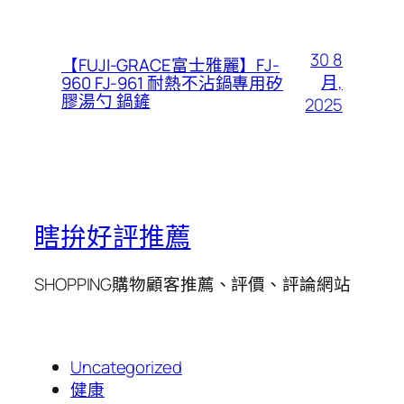
30 8
【FUJI-GRACE富士雅麗】FJ-
月,
960 FJ-961 耐熱不沾鍋專用矽
膠湯勺 鍋鏟
2025
瞎拚好評推薦
SHOPPING購物顧客推薦、評價、評論網站
Uncategorized
健康