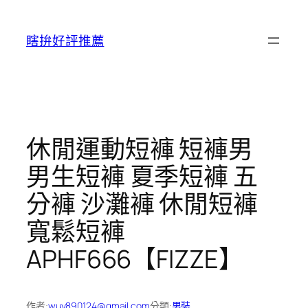
跳
至
瞎拚好評推薦
主
要
內
容
休閒運動短褲 短褲男
男生短褲 夏季短褲 五
分褲 沙灘褲 休閒短褲
寬鬆短褲
APHF666【FIZZE】
作者:
wuy890124@gmail.com
分類:
男裝