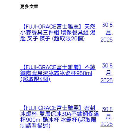
更多文章
30 8
【FUJI-GRACE富士雅麗】天然
月,
小麥餐具三件組 環保餐具組 湯
匙 叉子 筷子 (超取限20個)
2025
30 8
【FUJI-GRACE富士雅麗】不鏽
月,
鋼陶瓷易潔冰霸冰瓷杯950ml
(超取限4個)
2025
【FUJI-GRACE富士雅麗】密封
30 8
冰爆杯-雙層保冰304不鏽鋼保溫
月,
杯900ml 酷冰杯 冰霸杯(超取限
2025
制請看描述)