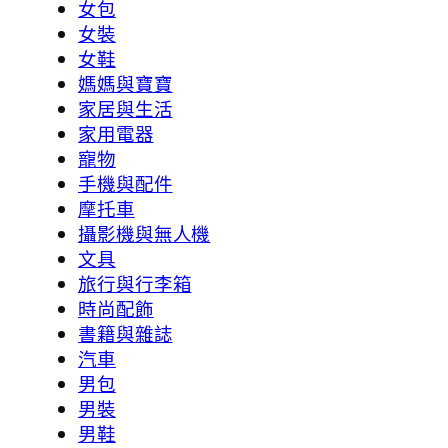
女包
女裝
女鞋
媽媽與寶寶
家居與生活
家用電器
寵物
手機與配件
摩托車
攝影機與無人機
文具
旅行與行李箱
時尚配飾
書籍與雜誌
汽車
男包
男裝
男鞋