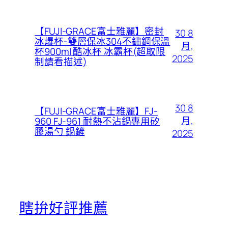
【FUJI-GRACE富士雅麗】密封
30 8
冰爆杯-雙層保冰304不鏽鋼保溫
月,
杯900ml 酷冰杯 冰霸杯(超取限
2025
制請看描述)
30 8
【FUJI-GRACE富士雅麗】FJ-
月,
960 FJ-961 耐熱不沾鍋專用矽
膠湯勺 鍋鏟
2025
瞎拚好評推薦