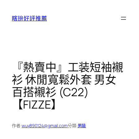
跳
至
瞎拚好評推薦
主
要
內
容
『熱賣中』工装短袖襯
衫 休閒寬鬆外套 男女
百搭襯衫 (C22)
【FIZZE】
作者:
wuy890124@gmail.com
分類:
男裝