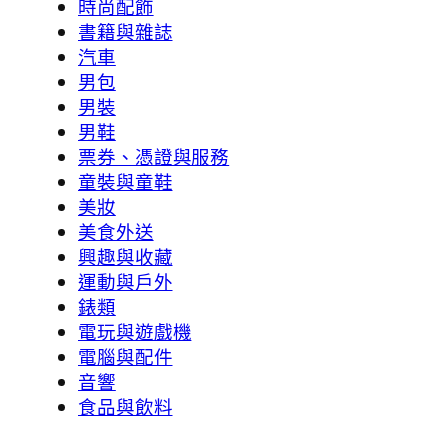
時尚配飾
書籍與雜誌
汽車
男包
男裝
男鞋
票券、憑證與服務
童裝與童鞋
美妝
美食外送
興趣與收藏
運動與戶外
錶類
電玩與遊戲機
電腦與配件
音響
食品與飲料