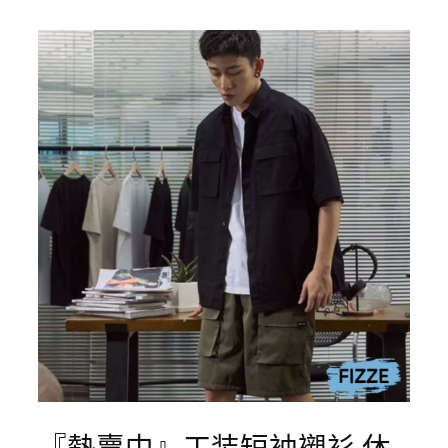
『熱賣中』工装短袖襯衫 休