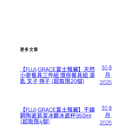
更多文章
30 8
【FUJI-GRACE富士雅麗】天然
月,
小麥餐具三件組 環保餐具組 湯
匙 叉子 筷子 (超取限20個)
2025
30 8
【FUJI-GRACE富士雅麗】不鏽
月,
鋼陶瓷易潔冰霸冰瓷杯950ml
(超取限4個)
2025