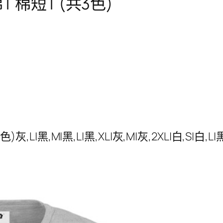
T 棉短T (共3色)
L|黑,M|黑,L|黑,XL|灰,M|灰,2XL|白,S|白,L|黑,2