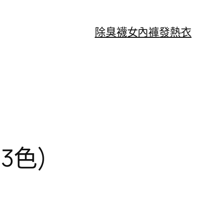
除臭襪
女內褲
發熱衣
3色)