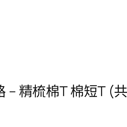
 – 精梳棉T 棉短T (共