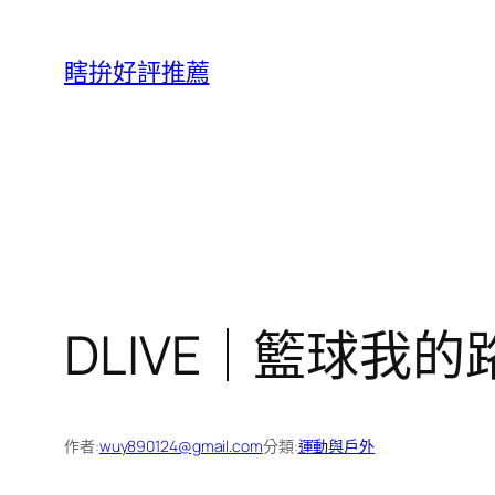
跳
至
瞎拚好評推薦
主
要
內
容
DLIVE｜籃球我的路
作者:
wuy890124@gmail.com
分類:
運動與戶外