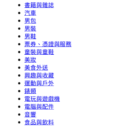
書籍與雜誌
汽車
男包
男裝
男鞋
票券、憑證與服務
童裝與童鞋
美妝
美食外送
興趣與收藏
運動與戶外
錶類
電玩與遊戲機
電腦與配件
音響
食品與飲料