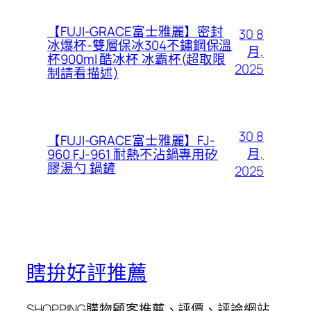
【FUJI-GRACE富士雅麗】密封
30 8
冰爆杯-雙層保冰304不鏽鋼保溫
月,
杯900ml 酷冰杯 冰霸杯(超取限
2025
制請看描述)
30 8
【FUJI-GRACE富士雅麗】FJ-
月,
960 FJ-961 耐熱不沾鍋專用矽
膠湯勺 鍋鏟
2025
瞎拚好評推薦
SHOPPING購物顧客推薦、評價、評論網站