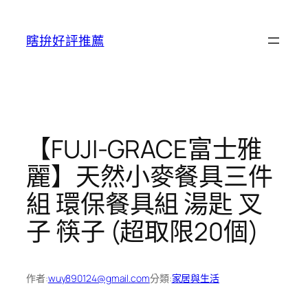
跳
至
瞎拚好評推薦
主
要
內
容
【FUJI-GRACE富士雅
麗】天然小麥餐具三件
組 環保餐具組 湯匙 叉
子 筷子 (超取限20個)
作者:
wuy890124@gmail.com
分類:
家居與生活