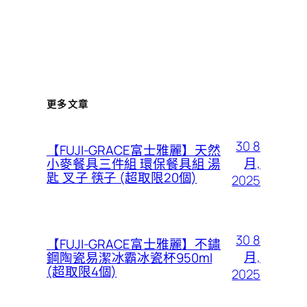
更多文章
30 8
【FUJI-GRACE富士雅麗】天然
月,
小麥餐具三件組 環保餐具組 湯
匙 叉子 筷子 (超取限20個)
2025
30 8
【FUJI-GRACE富士雅麗】不鏽
月,
鋼陶瓷易潔冰霸冰瓷杯950ml
(超取限4個)
2025