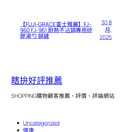
30 8
【FUJI-GRACE富士雅麗】FJ-
月,
960 FJ-961 耐熱不沾鍋專用矽
膠湯勺 鍋鏟
2025
瞎拚好評推薦
SHOPPING購物顧客推薦、評價、評論網站
Uncategorized
健康