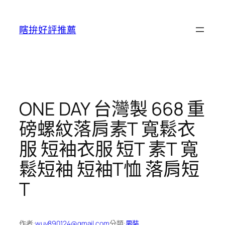
跳
至
瞎拚好評推薦
主
要
內
容
ONE DAY 台灣製 668 重
磅螺紋落肩素T 寬鬆衣
服 短袖衣服 短T 素T 寬
鬆短袖 短袖T恤 落肩短
T
作者:
wuy890124@gmail.com
分類:
男裝