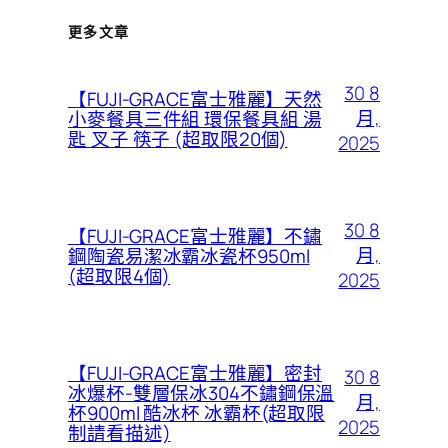
更多文章
30 8
【FUJI-GRACE富士雅麗】天然
月,
小麥餐具三件組 環保餐具組 湯
匙 叉子 筷子 (超取限20個)
2025
30 8
【FUJI-GRACE富士雅麗】不鏽
月,
鋼陶瓷易潔冰霸冰瓷杯950ml
(超取限4個)
2025
【FUJI-GRACE富士雅麗】密封
30 8
冰爆杯-雙層保冰304不鏽鋼保溫
月,
杯900ml 酷冰杯 冰霸杯(超取限
2025
制請看描述)