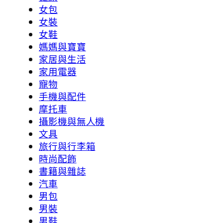
女包
女裝
女鞋
媽媽與寶寶
家居與生活
家用電器
寵物
手機與配件
摩托車
攝影機與無人機
文具
旅行與行李箱
時尚配飾
書籍與雜誌
汽車
男包
男裝
男鞋