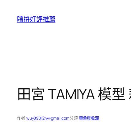
跳
至
瞎拚好評推薦
主
要
內
容
田宮 TAMIYA 模
作者:
wuy890124@gmail.com
分類:
興趣與收藏