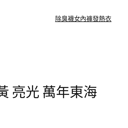
除臭襪
女內褲
發熱衣
檸檬黃 亮光 萬年東海