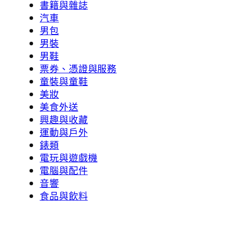
書籍與雜誌
汽車
男包
男裝
男鞋
票券、憑證與服務
童裝與童鞋
美妝
美食外送
興趣與收藏
運動與戶外
錶類
電玩與遊戲機
電腦與配件
音響
食品與飲料