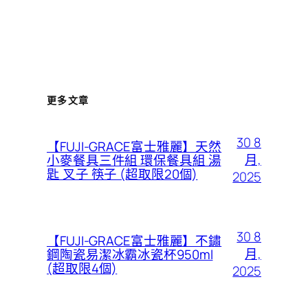
更多文章
30 8
【FUJI-GRACE富士雅麗】天然
月,
小麥餐具三件組 環保餐具組 湯
匙 叉子 筷子 (超取限20個)
2025
30 8
【FUJI-GRACE富士雅麗】不鏽
月,
鋼陶瓷易潔冰霸冰瓷杯950ml
(超取限4個)
2025