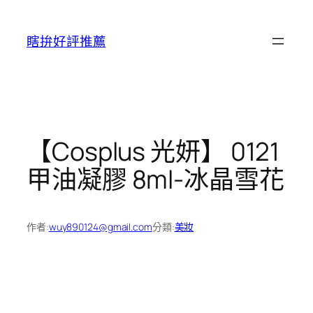
跳
至
瞎拚好評推薦
主
要
內
容
【Cosplus 光妍】 0121
甲油凝膠 8ml-冰晶雪花
作者:
wuy890124@gmail.com
分類:
美妝