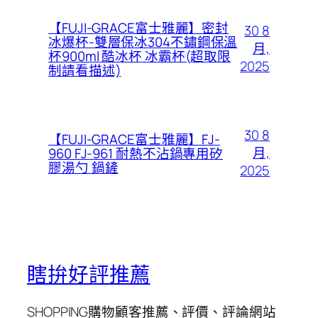
【FUJI-GRACE富士雅麗】密封
30 8
冰爆杯-雙層保冰304不鏽鋼保溫
月,
杯900ml 酷冰杯 冰霸杯(超取限
2025
制請看描述)
30 8
【FUJI-GRACE富士雅麗】FJ-
月,
960 FJ-961 耐熱不沾鍋專用矽
膠湯勺 鍋鏟
2025
瞎拚好評推薦
SHOPPING購物顧客推薦、評價、評論網站