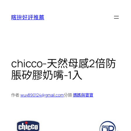
跳
至
瞎拚好評推薦
主
要
內
容
chicco-天然母感2倍防
脹矽膠奶嘴-1入
作者:
wuy890124@gmail.com
分類:
媽媽與寶寶