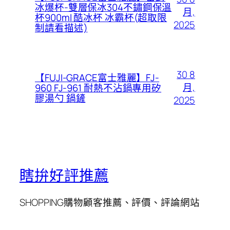
冰爆杯-雙層保冰304不鏽鋼保溫
月,
杯900ml 酷冰杯 冰霸杯(超取限
2025
制請看描述)
30 8
【FUJI-GRACE富士雅麗】FJ-
月,
960 FJ-961 耐熱不沾鍋專用矽
膠湯勺 鍋鏟
2025
瞎拚好評推薦
SHOPPING購物顧客推薦、評價、評論網站