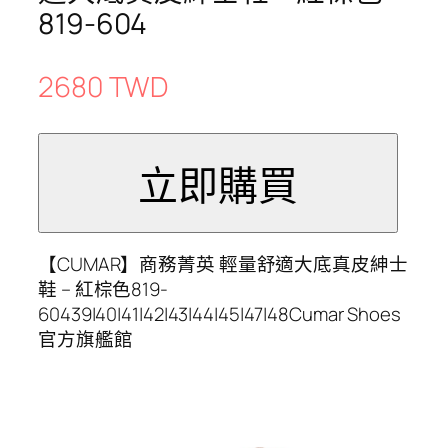
819-604
2680 TWD
【CUMAR】商務菁英 輕量舒適大底真皮紳士
鞋 – 紅棕色819-
60439|40|41|42|43|44|45|47|48Cumar Shoes
官方旗艦館