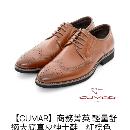
【CUMAR】商務菁英 輕量舒
適大底真皮紳士鞋 – 紅棕色