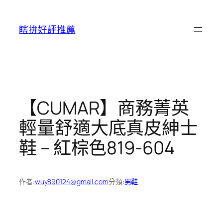
跳
至
瞎拚好評推薦
主
要
內
容
【CUMAR】商務菁英
輕量舒適大底真皮紳士
鞋 – 紅棕色819-604
作者:
wuy890124@gmail.com
分類:
男鞋