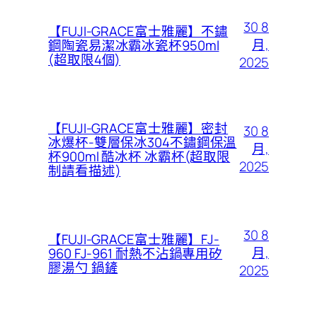
30 8
【FUJI-GRACE富士雅麗】不鏽
月,
鋼陶瓷易潔冰霸冰瓷杯950ml
(超取限4個)
2025
【FUJI-GRACE富士雅麗】密封
30 8
冰爆杯-雙層保冰304不鏽鋼保溫
月,
杯900ml 酷冰杯 冰霸杯(超取限
2025
制請看描述)
30 8
【FUJI-GRACE富士雅麗】FJ-
月,
960 FJ-961 耐熱不沾鍋專用矽
膠湯勺 鍋鏟
2025