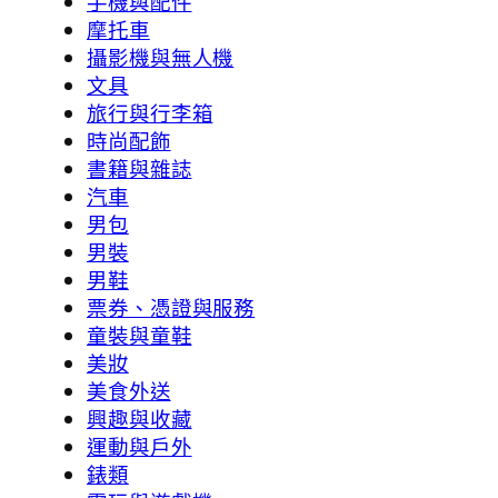
手機與配件
摩托車
攝影機與無人機
文具
旅行與行李箱
時尚配飾
書籍與雜誌
汽車
男包
男裝
男鞋
票券、憑證與服務
童裝與童鞋
美妝
美食外送
興趣與收藏
運動與戶外
錶類