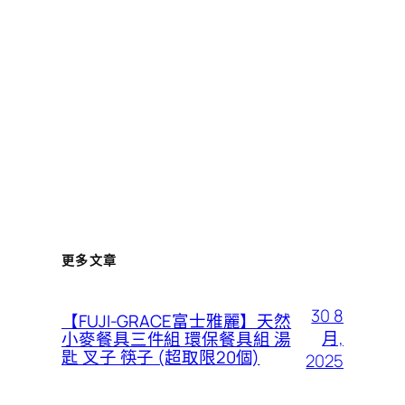
更多文章
30 8
【FUJI-GRACE富士雅麗】天然
月,
小麥餐具三件組 環保餐具組 湯
匙 叉子 筷子 (超取限20個)
2025