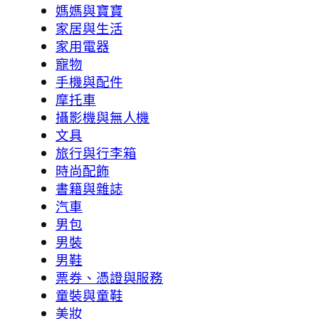
媽媽與寶寶
家居與生活
家用電器
寵物
手機與配件
摩托車
攝影機與無人機
文具
旅行與行李箱
時尚配飾
書籍與雜誌
汽車
男包
男裝
男鞋
票券、憑證與服務
童裝與童鞋
美妝