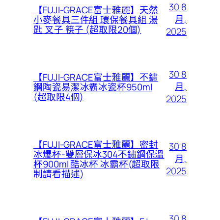
30 8
【FUJI-GRACE富士雅麗】天然
月,
小麥餐具三件組 環保餐具組 湯
匙 叉子 筷子 (超取限20個)
2025
30 8
【FUJI-GRACE富士雅麗】不鏽
月,
鋼陶瓷易潔冰霸冰瓷杯950ml
(超取限4個)
2025
【FUJI-GRACE富士雅麗】密封
30 8
冰爆杯-雙層保冰304不鏽鋼保溫
月,
杯900ml 酷冰杯 冰霸杯(超取限
2025
制請看描述)
30 8