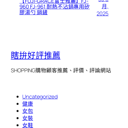
【FUJI-GRACE富士雅麗】FJ-
月,
960 FJ-961 耐熱不沾鍋專用矽
膠湯勺 鍋鏟
2025
瞎拚好評推薦
SHOPPING購物顧客推薦、評價、評論網站
Uncategorized
健康
女包
女裝
女鞋