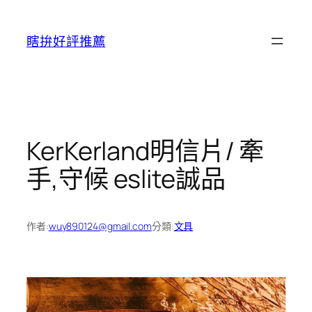
跳
至
瞎拚好評推薦
主
要
內
容
KerKerland明信片/ 牽
手,守候 eslite誠品
作者:
wuy890124@gmail.com
分類:
文具