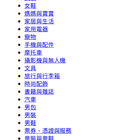
女鞋
媽媽與寶寶
家居與生活
家用電器
寵物
手機與配件
摩托車
攝影機與無人機
文具
旅行與行李箱
時尚配飾
書籍與雜誌
汽車
男包
男裝
男鞋
票券、憑證與服務
童裝與童鞋