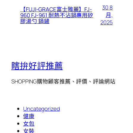
30 8
【FUJI-GRACE富士雅麗】FJ-
月,
960 FJ-961 耐熱不沾鍋專用矽
膠湯勺 鍋鏟
2025
瞎拚好評推薦
SHOPPING購物顧客推薦、評價、評論網站
Uncategorized
健康
女包
女裝