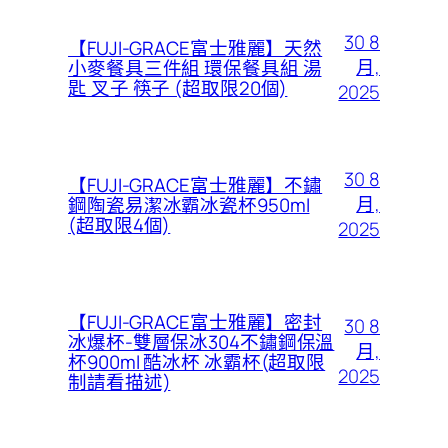
30 8
【FUJI-GRACE富士雅麗】天然
月,
小麥餐具三件組 環保餐具組 湯
匙 叉子 筷子 (超取限20個)
2025
30 8
【FUJI-GRACE富士雅麗】不鏽
月,
鋼陶瓷易潔冰霸冰瓷杯950ml
(超取限4個)
2025
【FUJI-GRACE富士雅麗】密封
30 8
冰爆杯-雙層保冰304不鏽鋼保溫
月,
杯900ml 酷冰杯 冰霸杯(超取限
2025
制請看描述)