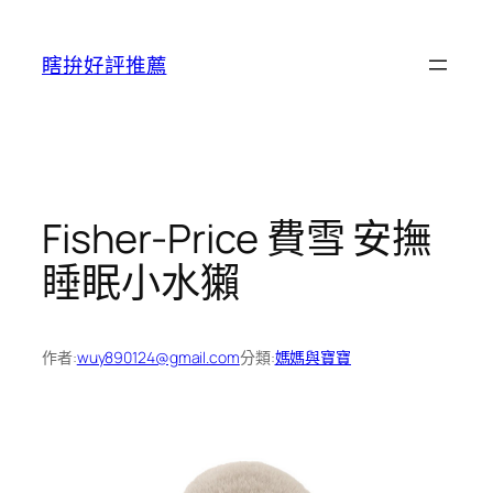
跳
至
瞎拚好評推薦
主
要
內
容
Fisher-Price 費雪 安撫
睡眠小水獺
作者:
wuy890124@gmail.com
分類:
媽媽與寶寶