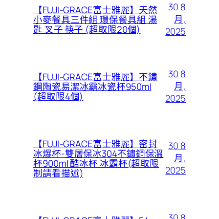
30 8
【FUJI-GRACE富士雅麗】天然
月,
小麥餐具三件組 環保餐具組 湯
匙 叉子 筷子 (超取限20個)
2025
30 8
【FUJI-GRACE富士雅麗】不鏽
月,
鋼陶瓷易潔冰霸冰瓷杯950ml
(超取限4個)
2025
【FUJI-GRACE富士雅麗】密封
30 8
冰爆杯-雙層保冰304不鏽鋼保溫
月,
杯900ml 酷冰杯 冰霸杯(超取限
2025
制請看描述)
30 8