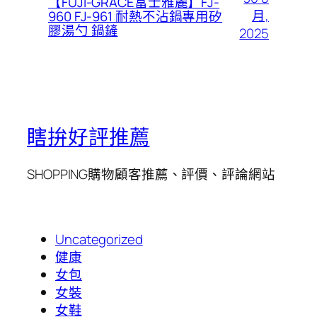
【FUJI-GRACE富士雅麗】FJ-
月,
960 FJ-961 耐熱不沾鍋專用矽
膠湯勺 鍋鏟
2025
瞎拚好評推薦
SHOPPING購物顧客推薦、評價、評論網站
Uncategorized
健康
女包
女裝
女鞋