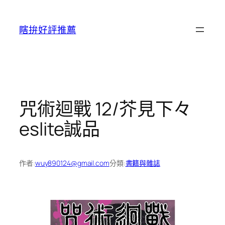
跳
至
瞎拚好評推薦
主
要
內
容
咒術迴戰 12/芥見下々
eslite誠品
作者:
wuy890124@gmail.com
分類:
書籍與雜誌