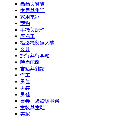
媽媽與寶寶
家居與生活
家用電器
寵物
手機與配件
摩托車
攝影機與無人機
文具
旅行與行李箱
時尚配飾
書籍與雜誌
汽車
男包
男裝
男鞋
票券、憑證與服務
童裝與童鞋
美妝