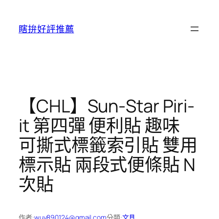
跳
至
瞎拚好評推薦
主
要
內
容
【CHL】Sun-Star Piri-
it 第四彈 便利貼 趣味
可撕式標籤索引貼 雙用
標示貼 兩段式便條貼 N
次貼
作者:
wuy890124@gmail.com
分類:
文具