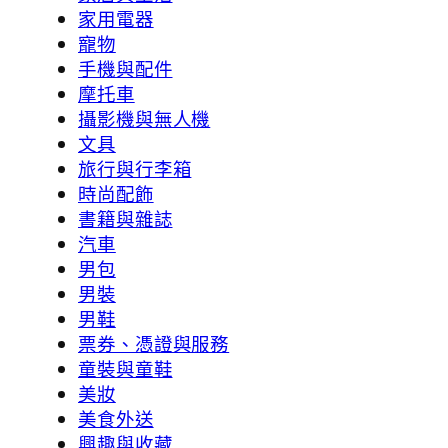
家用電器
寵物
手機與配件
摩托車
攝影機與無人機
文具
旅行與行李箱
時尚配飾
書籍與雜誌
汽車
男包
男裝
男鞋
票券、憑證與服務
童裝與童鞋
美妝
美食外送
興趣與收藏