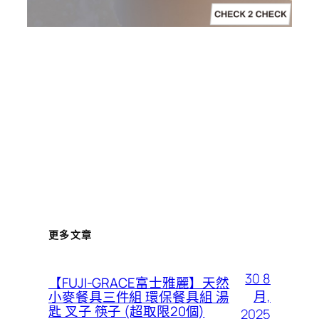
更多文章
30 8
【FUJI-GRACE富士雅麗】天然
月,
小麥餐具三件組 環保餐具組 湯
匙 叉子 筷子 (超取限20個)
2025