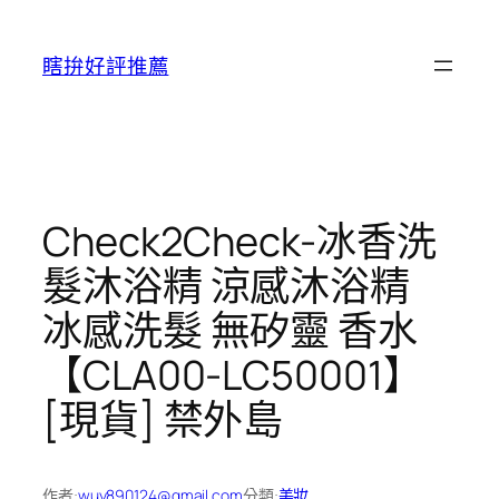
跳
至
瞎拚好評推薦
主
要
內
容
Check2Check-冰香洗
髮沐浴精 涼感沐浴精
冰感洗髮 無矽靈 香水
【CLA00-LC50001】
[現貨] 禁外島
作者:
wuy890124@gmail.com
分類:
美妝