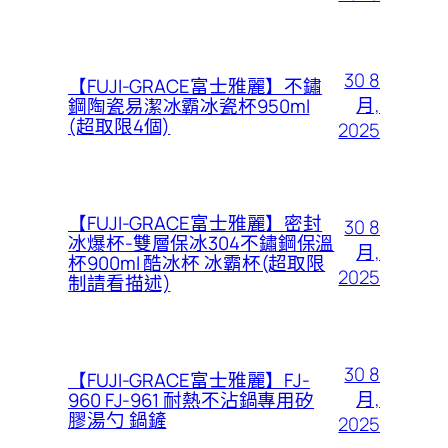
30 8
【FUJI-GRACE富士雅麗】不鏽
月,
鋼陶瓷易潔冰霸冰瓷杯950ml
(超取限4個)
2025
【FUJI-GRACE富士雅麗】密封
30 8
冰爆杯-雙層保冰304不鏽鋼保溫
月,
杯900ml 酷冰杯 冰霸杯(超取限
2025
制請看描述)
30 8
【FUJI-GRACE富士雅麗】FJ-
月,
960 FJ-961 耐熱不沾鍋專用矽
膠湯勺 鍋鏟
2025