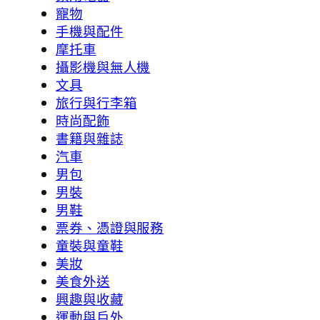
寵物
手機與配件
摩托車
攝影機與無人機
文具
旅行與行李箱
時尚配飾
書籍與雜誌
汽車
男包
男裝
男鞋
票券、憑證與服務
童裝與童鞋
美妝
美食外送
興趣與收藏
運動與戶外