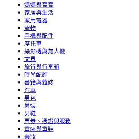
媽媽與寶寶
家居與生活
家用電器
寵物
手機與配件
摩托車
攝影機與無人機
文具
旅行與行李箱
時尚配飾
書籍與雜誌
汽車
男包
男裝
男鞋
票券、憑證與服務
童裝與童鞋
美妝