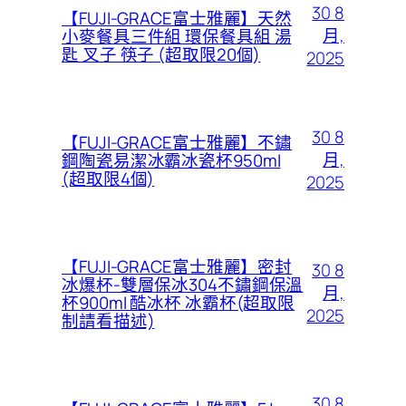
30 8
【FUJI-GRACE富士雅麗】天然
月,
小麥餐具三件組 環保餐具組 湯
匙 叉子 筷子 (超取限20個)
2025
30 8
【FUJI-GRACE富士雅麗】不鏽
月,
鋼陶瓷易潔冰霸冰瓷杯950ml
(超取限4個)
2025
【FUJI-GRACE富士雅麗】密封
30 8
冰爆杯-雙層保冰304不鏽鋼保溫
月,
杯900ml 酷冰杯 冰霸杯(超取限
2025
制請看描述)
30 8