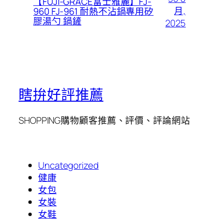
【FUJI-GRACE富士雅麗】FJ-
月,
960 FJ-961 耐熱不沾鍋專用矽
膠湯勺 鍋鏟
2025
瞎拚好評推薦
SHOPPING購物顧客推薦、評價、評論網站
Uncategorized
健康
女包
女裝
女鞋