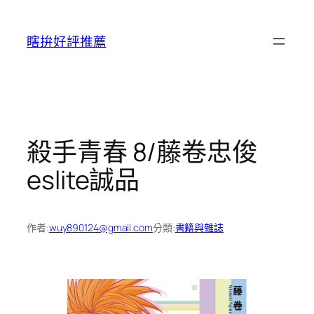
跳
至
瞎拚好評推薦
主
要
內
容
殺手青春 8/藤卷忠俊
eslite誠品
作者:
wuy890124@gmail.com
分類:
書籍與雜誌