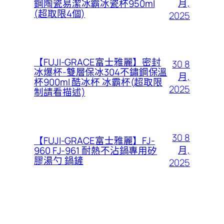
月,
鋼陶瓷易潔冰霸冰瓷杯950ml
(超取限4個)
2025
【FUJI-GRACE富士雅麗】密封
30 8
冰爆杯-雙層保冰304不鏽鋼保溫
月,
杯900ml 酷冰杯 冰霸杯(超取限
2025
制請看描述)
30 8
【FUJI-GRACE富士雅麗】FJ-
月,
960 FJ-961 耐熱不沾鍋專用矽
膠湯勺 鍋鏟
2025