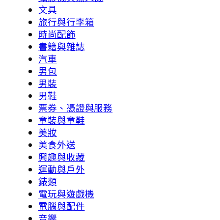
文具
旅行與行李箱
時尚配飾
書籍與雜誌
汽車
男包
男裝
男鞋
票券、憑證與服務
童裝與童鞋
美妝
美食外送
興趣與收藏
運動與戶外
錶類
電玩與遊戲機
電腦與配件
音響