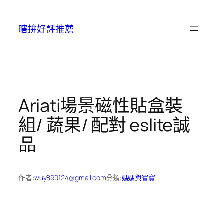
跳
至
瞎拚好評推薦
主
要
內
容
Ariati場景磁性貼盒裝
組/ 蔬果/ 配對 eslite誠
品
作者:
wuy890124@gmail.com
分類:
媽媽與寶寶