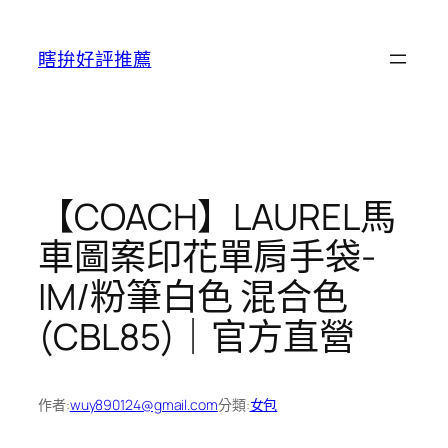
跳
至
瞎拚好評推薦
主
要
內
容
【COACH】LAUREL馬
車圖案印花單肩手袋-
IM/粉筆白色 混合色
(CBL85)｜官方直營
作者:
wuy890124@gmail.com
分類:
女包