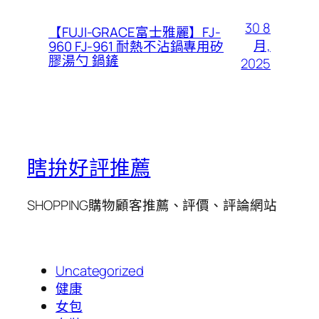
30 8
【FUJI-GRACE富士雅麗】FJ-
月,
960 FJ-961 耐熱不沾鍋專用矽
膠湯勺 鍋鏟
2025
瞎拚好評推薦
SHOPPING購物顧客推薦、評價、評論網站
Uncategorized
健康
女包