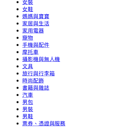
女裝
女鞋
媽媽與寶寶
家居與生活
家用電器
寵物
手機與配件
摩托車
攝影機與無人機
文具
旅行與行李箱
時尚配飾
書籍與雜誌
汽車
男包
男裝
男鞋
票券、憑證與服務