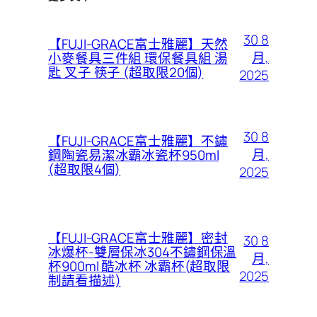
30 8
【FUJI-GRACE富士雅麗】天然
月,
小麥餐具三件組 環保餐具組 湯
匙 叉子 筷子 (超取限20個)
2025
30 8
【FUJI-GRACE富士雅麗】不鏽
月,
鋼陶瓷易潔冰霸冰瓷杯950ml
(超取限4個)
2025
【FUJI-GRACE富士雅麗】密封
30 8
冰爆杯-雙層保冰304不鏽鋼保溫
月,
杯900ml 酷冰杯 冰霸杯(超取限
2025
制請看描述)