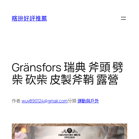
跳
至
瞎拚好評推薦
主
要
內
容
Gränsfors 瑞典 斧頭 劈
柴 砍柴 皮製斧鞘 露營
作者:
wuy890124@gmail.com
分類:
運動與戶外