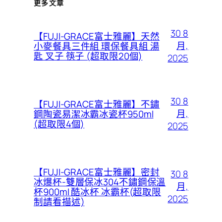
更多文章
30 8
【FUJI-GRACE富士雅麗】天然
月,
小麥餐具三件組 環保餐具組 湯
匙 叉子 筷子 (超取限20個)
2025
30 8
【FUJI-GRACE富士雅麗】不鏽
月,
鋼陶瓷易潔冰霸冰瓷杯950ml
(超取限4個)
2025
【FUJI-GRACE富士雅麗】密封
30 8
冰爆杯-雙層保冰304不鏽鋼保溫
月,
杯900ml 酷冰杯 冰霸杯(超取限
2025
制請看描述)