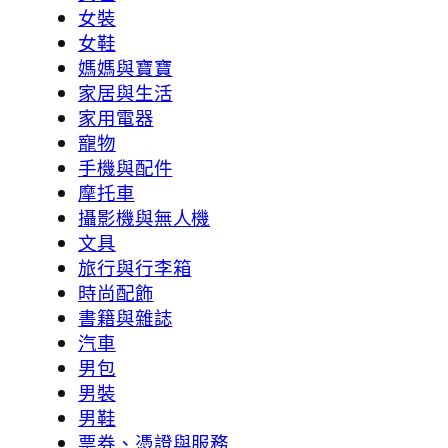
女裝
女鞋
媽媽與寶寶
家居與生活
家用電器
寵物
手機與配件
摩托車
攝影機與無人機
文具
旅行與行李箱
時尚配飾
書籍與雜誌
汽車
男包
男裝
男鞋
票券、憑證與服務