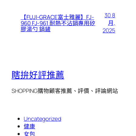
30 8
【FUJI-GRACE富士雅麗】FJ-
月,
960 FJ-961 耐熱不沾鍋專用矽
膠湯勺 鍋鏟
2025
瞎拚好評推薦
SHOPPING購物顧客推薦、評價、評論網站
Uncategorized
健康
女包