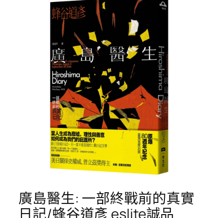
廣島醫生: 一部終戰前的真實
日記/蜂谷道彥 eslite誠品