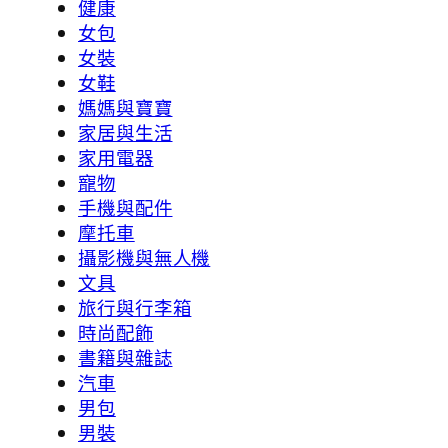
健康
女包
女裝
女鞋
媽媽與寶寶
家居與生活
家用電器
寵物
手機與配件
摩托車
攝影機與無人機
文具
旅行與行李箱
時尚配飾
書籍與雜誌
汽車
男包
男裝