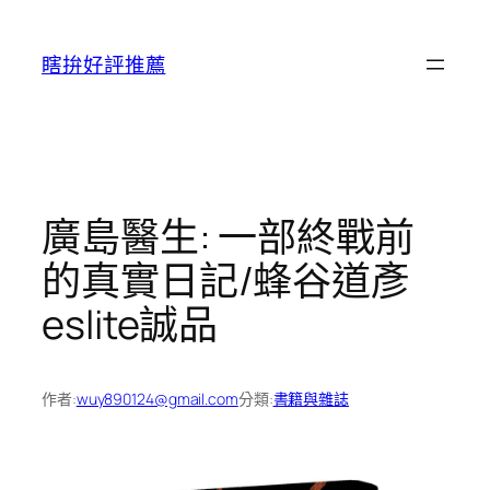
跳
至
瞎拚好評推薦
主
要
內
容
廣島醫生: 一部終戰前
的真實日記/蜂谷道彥
eslite誠品
作者:
wuy890124@gmail.com
分類:
書籍與雜誌