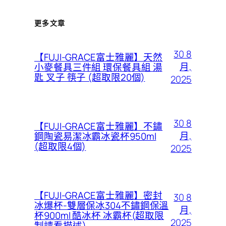
更多文章
30 8
【FUJI-GRACE富士雅麗】天然
月,
小麥餐具三件組 環保餐具組 湯
匙 叉子 筷子 (超取限20個)
2025
30 8
【FUJI-GRACE富士雅麗】不鏽
月,
鋼陶瓷易潔冰霸冰瓷杯950ml
(超取限4個)
2025
【FUJI-GRACE富士雅麗】密封
30 8
冰爆杯-雙層保冰304不鏽鋼保溫
月,
杯900ml 酷冰杯 冰霸杯(超取限
2025
制請看描述)