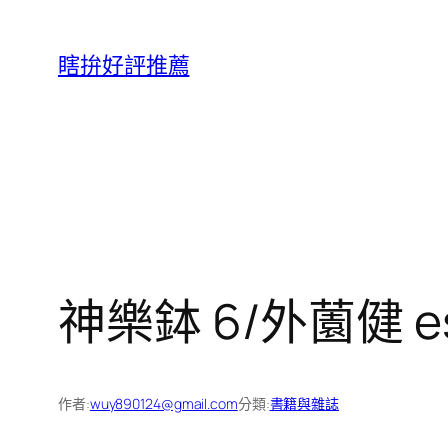
跳
至
瞎拚好評推薦
主
要
內
容
神樂鉢 6/外薗健 es
作者:
wuy890124@gmail.com
分類:
書籍與雜誌