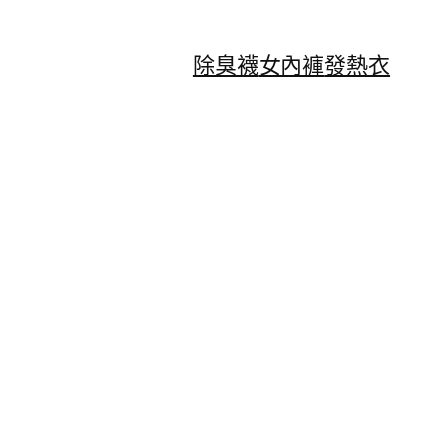
除臭襪
女內褲
發熱衣