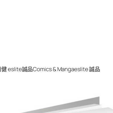
slite誠品Comics & Mangaeslite 誠品