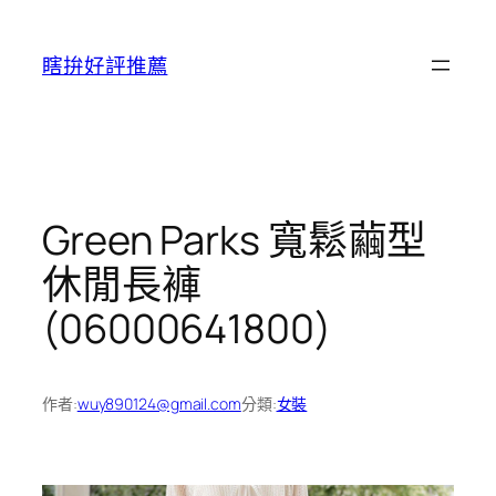
跳
至
瞎拚好評推薦
主
要
內
容
Green Parks 寬鬆繭型
休閒長褲
(06000641800)
作者:
wuy890124@gmail.com
分類:
女裝