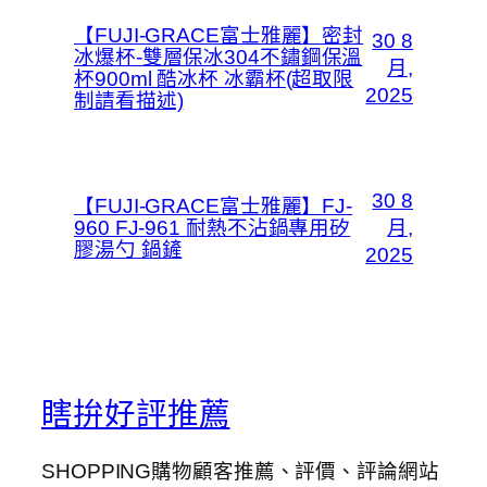
【FUJI-GRACE富士雅麗】密封
30 8
冰爆杯-雙層保冰304不鏽鋼保溫
月,
杯900ml 酷冰杯 冰霸杯(超取限
2025
制請看描述)
30 8
【FUJI-GRACE富士雅麗】FJ-
960 FJ-961 耐熱不沾鍋專用矽
月,
膠湯勺 鍋鏟
2025
瞎拚好評推薦
SHOPPING購物顧客推薦、評價、評論網站