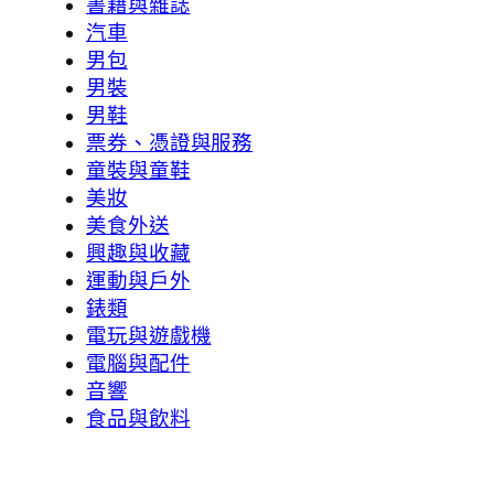
書籍與雜誌
汽車
男包
男裝
男鞋
票券、憑證與服務
童裝與童鞋
美妝
美食外送
興趣與收藏
運動與戶外
錶類
電玩與遊戲機
電腦與配件
音響
食品與飲料