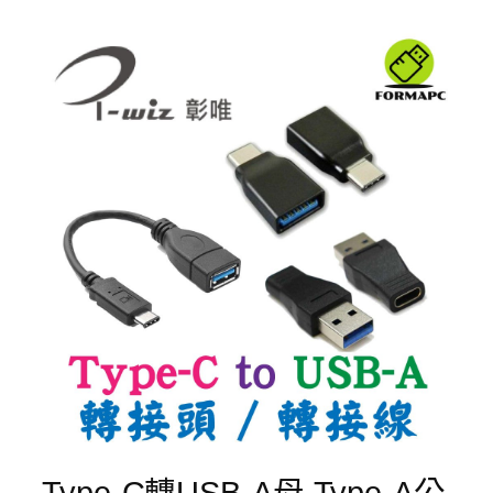
Type-C轉USB-A母 Type-A公