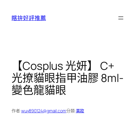
跳
至
瞎拚好評推薦
主
要
內
容
【Cosplus 光妍】 C+
光撩貓眼指甲油膠 8ml-
變色龍貓眼
作者:
wuy890124@gmail.com
分類:
美妝