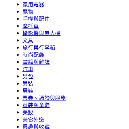
家用電器
寵物
手機與配件
摩托車
攝影機與無人機
文具
旅行與行李箱
時尚配飾
書籍與雜誌
汽車
男包
男裝
男鞋
票券、憑證與服務
童裝與童鞋
美妝
美食外送
興趣與收藏