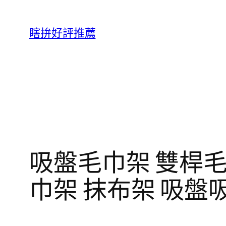
跳
至
瞎拚好評推薦
主
要
內
容
吸盤毛巾架 雙桿毛
巾架 抹布架 吸盤吸