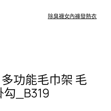
除臭襪
女內褲
發熱衣
 多功能毛巾架 毛
勾_B319