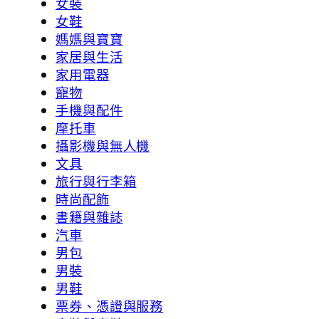
女裝
女鞋
媽媽與寶寶
家居與生活
家用電器
寵物
手機與配件
摩托車
攝影機與無人機
文具
旅行與行李箱
時尚配飾
書籍與雜誌
汽車
男包
男裝
男鞋
票券、憑證與服務