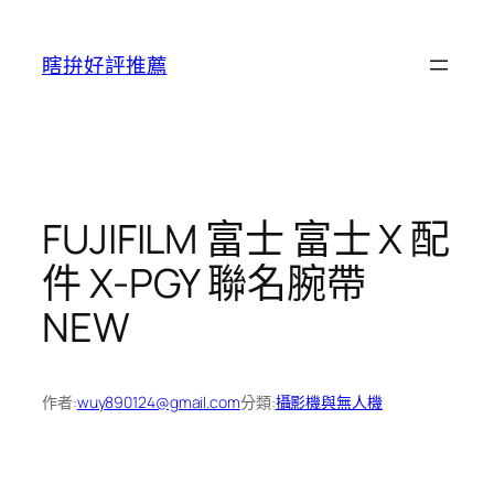
跳
至
瞎拚好評推薦
主
要
內
容
FUJIFILM 富士 富士 X 配
件 X-PGY 聯名腕帶
NEW
作者:
wuy890124@gmail.com
分類:
攝影機與無人機