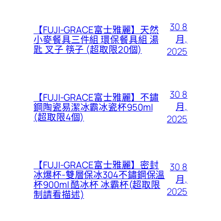
30 8
【FUJI-GRACE富士雅麗】天然
月,
小麥餐具三件組 環保餐具組 湯
匙 叉子 筷子 (超取限20個)
2025
30 8
【FUJI-GRACE富士雅麗】不鏽
月,
鋼陶瓷易潔冰霸冰瓷杯950ml
(超取限4個)
2025
【FUJI-GRACE富士雅麗】密封
30 8
冰爆杯-雙層保冰304不鏽鋼保溫
月,
杯900ml 酷冰杯 冰霸杯(超取限
2025
制請看描述)