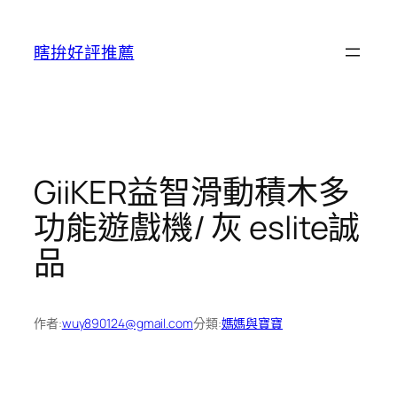
跳
至
瞎拚好評推薦
主
要
內
容
GiiKER益智滑動積木多
功能遊戲機/ 灰 eslite誠
品
作者:
wuy890124@gmail.com
分類:
媽媽與寶寶