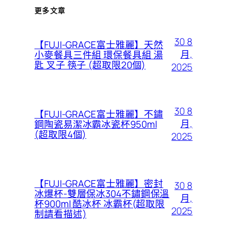
更多文章
30 8
【FUJI-GRACE富士雅麗】天然
月,
小麥餐具三件組 環保餐具組 湯
匙 叉子 筷子 (超取限20個)
2025
30 8
【FUJI-GRACE富士雅麗】不鏽
月,
鋼陶瓷易潔冰霸冰瓷杯950ml
(超取限4個)
2025
【FUJI-GRACE富士雅麗】密封
30 8
冰爆杯-雙層保冰304不鏽鋼保溫
月,
杯900ml 酷冰杯 冰霸杯(超取限
2025
制請看描述)