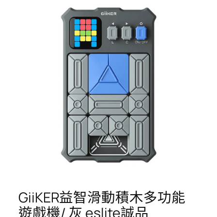
GiiKER益智滑動積木多功能
遊戲機/ 灰 eslite誠品