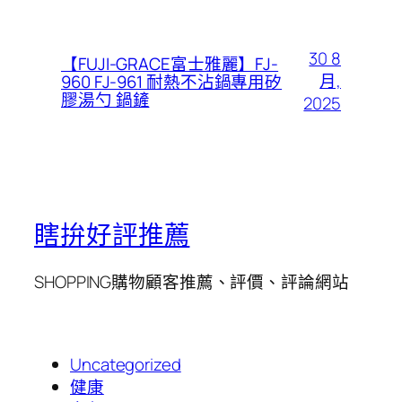
30 8
【FUJI-GRACE富士雅麗】FJ-
月,
960 FJ-961 耐熱不沾鍋專用矽
膠湯勺 鍋鏟
2025
瞎拚好評推薦
SHOPPING購物顧客推薦、評價、評論網站
Uncategorized
健康