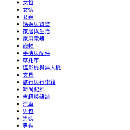
女包
女裝
女鞋
媽媽與寶寶
家居與生活
家用電器
寵物
手機與配件
摩托車
攝影機與無人機
文具
旅行與行李箱
時尚配飾
書籍與雜誌
汽車
男包
男裝
男鞋