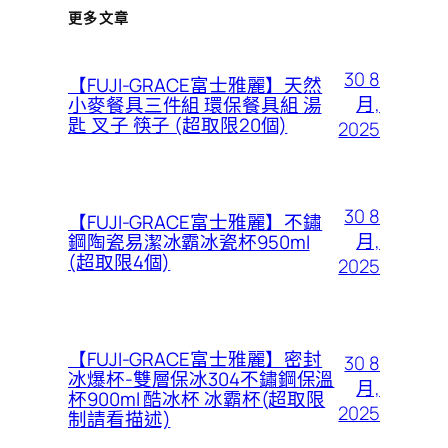
更多文章
30 8
【FUJI-GRACE富士雅麗】天然
月,
小麥餐具三件組 環保餐具組 湯
匙 叉子 筷子 (超取限20個)
2025
30 8
【FUJI-GRACE富士雅麗】不鏽
月,
鋼陶瓷易潔冰霸冰瓷杯950ml
(超取限4個)
2025
【FUJI-GRACE富士雅麗】密封
30 8
冰爆杯-雙層保冰304不鏽鋼保溫
月,
杯900ml 酷冰杯 冰霸杯(超取限
2025
制請看描述)