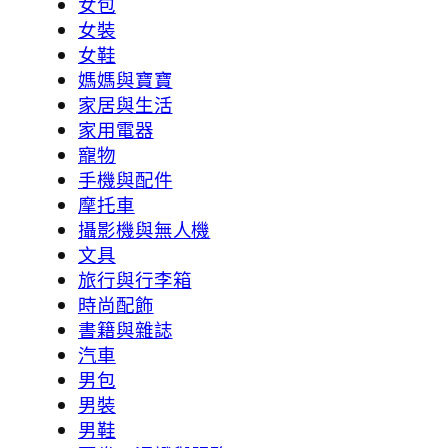
女包
女裝
女鞋
媽媽與寶寶
家居與生活
家用電器
寵物
手機與配件
摩托車
攝影機與無人機
文具
旅行與行李箱
時尚配飾
書籍與雜誌
汽車
男包
男裝
男鞋