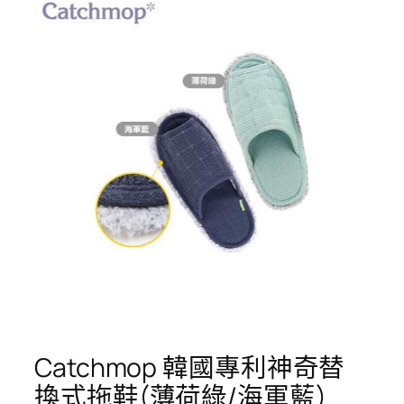
Catchmop 韓國專利神奇替
換式拖鞋(薄荷綠/海軍藍)