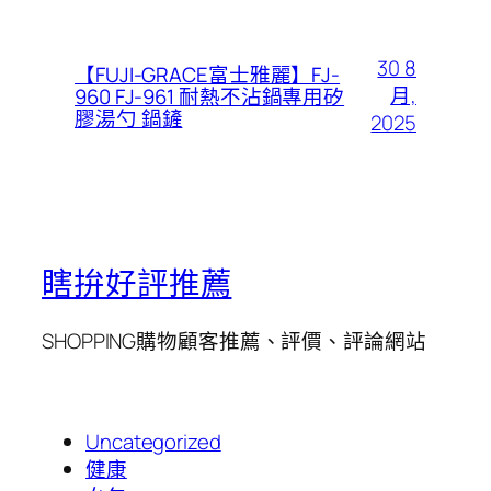
30 8
【FUJI-GRACE富士雅麗】FJ-
月,
960 FJ-961 耐熱不沾鍋專用矽
膠湯勺 鍋鏟
2025
瞎拚好評推薦
SHOPPING購物顧客推薦、評價、評論網站
Uncategorized
健康