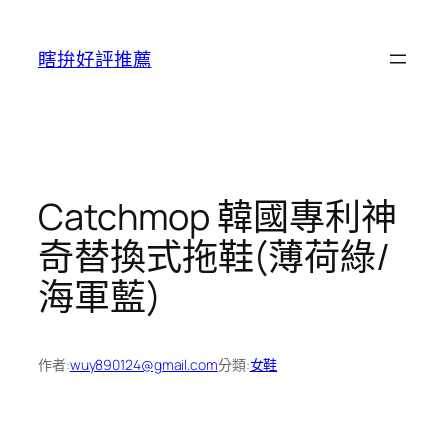
跳
至
瞎拚好評推薦
主
要
內
容
Catchmop 韓國專利神
奇替換式拖鞋(薄荷綠/
海軍藍)
作者:
wuy890124@gmail.com
分類:
女鞋