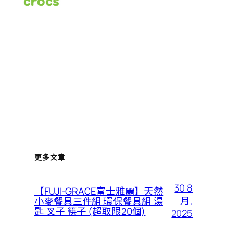
更多文章
30 8
【FUJI-GRACE富士雅麗】天然
月,
小麥餐具三件組 環保餐具組 湯
匙 叉子 筷子 (超取限20個)
2025