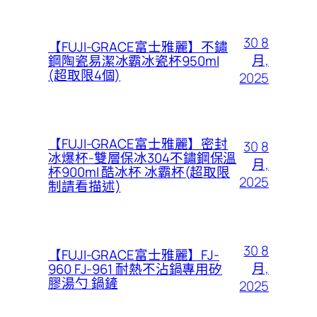
30 8
【FUJI-GRACE富士雅麗】不鏽
月,
鋼陶瓷易潔冰霸冰瓷杯950ml
(超取限4個)
2025
【FUJI-GRACE富士雅麗】密封
30 8
冰爆杯-雙層保冰304不鏽鋼保溫
月,
杯900ml 酷冰杯 冰霸杯(超取限
2025
制請看描述)
30 8
【FUJI-GRACE富士雅麗】FJ-
月,
960 FJ-961 耐熱不沾鍋專用矽
膠湯勺 鍋鏟
2025