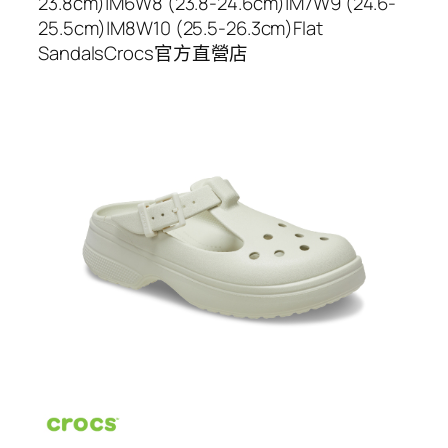
23.8cm)|M6W8 (23.8-24.6cm)|M7W9 (24.6-
25.5cm)|M8W10 (25.5-26.3cm)Flat
SandalsCrocs官方直營店