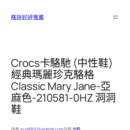
跳
至
瞎拚好評推薦
主
要
內
容
Crocs卡駱馳 (中性鞋)
經典瑪麗珍克駱格
Classic Mary Jane-亞
麻色-210581-0HZ 洞洞
鞋
作者:
wuy890124@gmail.com
分類:
女鞋