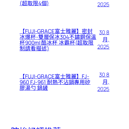
(超取限4個)
2025
【FUJI-GRACE富士雅麗】密封
30 8
冰爆杯-雙層保冰304不鏽鋼保溫
月,
杯900ml 酷冰杯 冰霸杯(超取限
2025
制請看描述)
30 8
【FUJI-GRACE富士雅麗】FJ-
月,
960 FJ-961 耐熱不沾鍋專用矽
膠湯勺 鍋鏟
2025