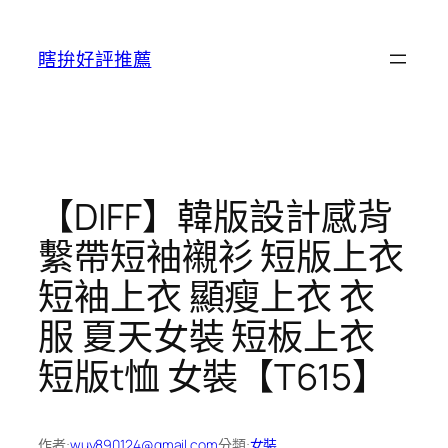
跳
至
瞎拚好評推薦
主
要
內
容
【DIFF】韓版設計感背
繫帶短袖襯衫 短版上衣
短袖上衣 顯瘦上衣 衣
服 夏天女裝 短板上衣
短版t恤 女裝【T615】
作者:
wuy890124@gmail.com
分類:
女裝