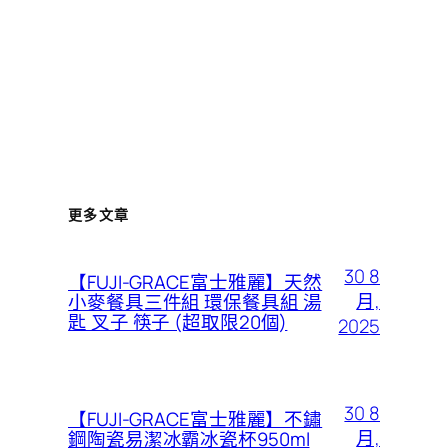
更多文章
30 8
【FUJI-GRACE富士雅麗】天然
月,
小麥餐具三件組 環保餐具組 湯
匙 叉子 筷子 (超取限20個)
2025
30 8
【FUJI-GRACE富士雅麗】不鏽
月,
鋼陶瓷易潔冰霸冰瓷杯950ml