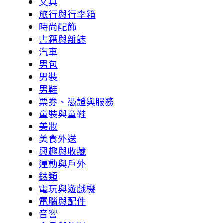
文具
旅行與行李箱
時尚配飾
書籍與雜誌
汽車
男包
男裝
男鞋
票券、憑證與服務
童裝與童鞋
美妝
美食外送
興趣與收藏
運動與戶外
錶類
電玩與遊戲機
電腦與配件
音響