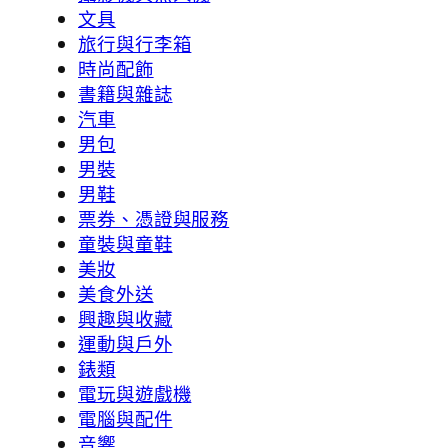
文具
旅行與行李箱
時尚配飾
書籍與雜誌
汽車
男包
男裝
男鞋
票券、憑證與服務
童裝與童鞋
美妝
美食外送
興趣與收藏
運動與戶外
錶類
電玩與遊戲機
電腦與配件
音響