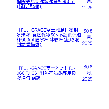
月,
鋼陶瓷易潔冰霸冰瓷杯950ml
(超取限4個)
2025
【FUJI-GRACE富士雅麗】密封
30 8
冰爆杯-雙層保冰304不鏽鋼保溫
月,
杯900ml 酷冰杯 冰霸杯(超取限
2025
制請看描述)
30 8
【FUJI-GRACE富士雅麗】FJ-
月,
960 FJ-961 耐熱不沾鍋專用矽
膠湯勺 鍋鏟
2025