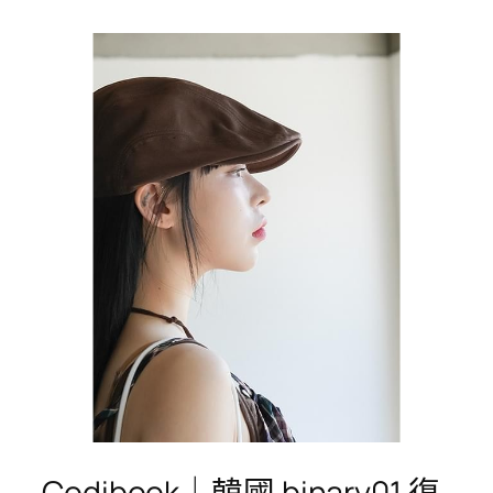
Codibook｜韓國 binary01 復