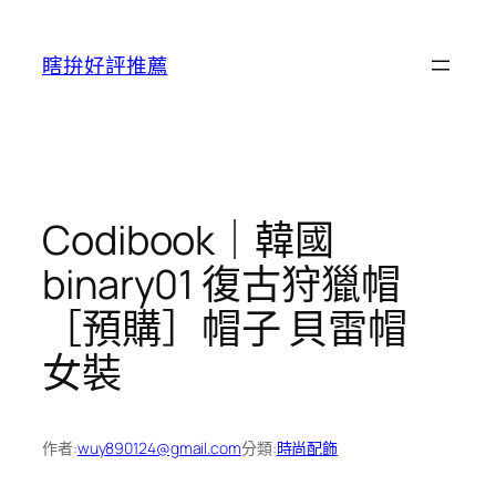
跳
至
瞎拚好評推薦
主
要
內
容
Codibook｜韓國
binary01 復古狩獵帽
［預購］帽子 貝雷帽
女裝
作者:
wuy890124@gmail.com
分類:
時尚配飾