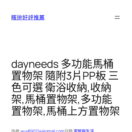
跳
至
瞎拚好評推薦
主
要
內
容
dayneeds 多功能馬桶
置物架 隨附3片PP板 三
色可選 衛浴收納,收納
架,馬桶置物架,多功能
置物架,馬桶上方置物架
作者:
wuy890124@gmail.com
分類:
家居與生活