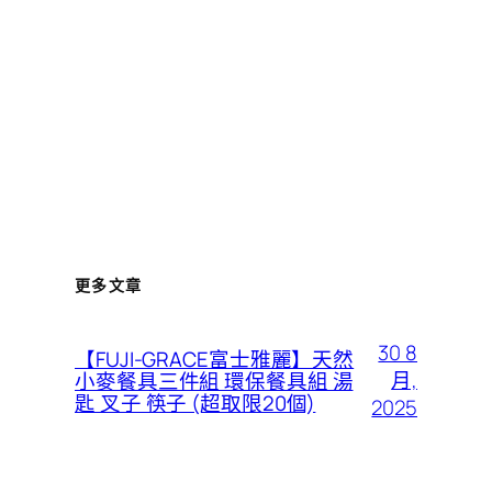
更多文章
30 8
【FUJI-GRACE富士雅麗】天然
月,
小麥餐具三件組 環保餐具組 湯
匙 叉子 筷子 (超取限20個)
2025