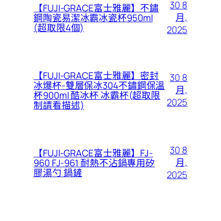
30 8
【FUJI-GRACE富士雅麗】不鏽
月,
鋼陶瓷易潔冰霸冰瓷杯950ml
(超取限4個)
2025
【FUJI-GRACE富士雅麗】密封
30 8
冰爆杯-雙層保冰304不鏽鋼保溫
月,
杯900ml 酷冰杯 冰霸杯(超取限
2025
制請看描述)
30 8
【FUJI-GRACE富士雅麗】FJ-
月,
960 FJ-961 耐熱不沾鍋專用矽
膠湯勺 鍋鏟
2025