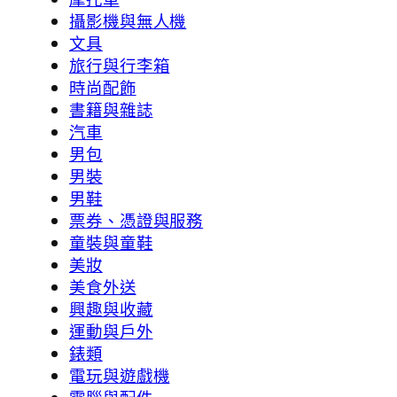
攝影機與無人機
文具
旅行與行李箱
時尚配飾
書籍與雜誌
汽車
男包
男裝
男鞋
票券、憑證與服務
童裝與童鞋
美妝
美食外送
興趣與收藏
運動與戶外
錶類
電玩與遊戲機