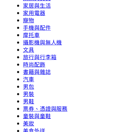
家居與生活
家用電器
寵物
手機與配件
摩托車
攝影機與無人機
文具
旅行與行李箱
時尚配飾
書籍與雜誌
汽車
男包
男裝
男鞋
票券、憑證與服務
童裝與童鞋
美妝
美食外送