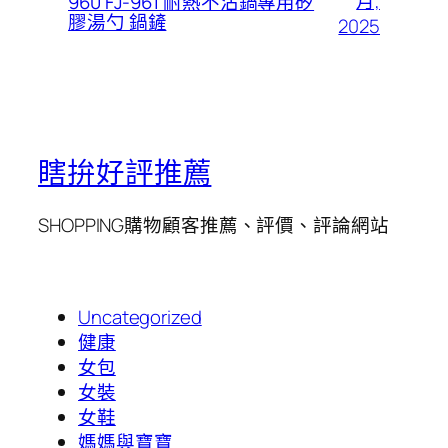
月,
960 FJ-961 耐熱不沾鍋專用矽
膠湯勺 鍋鏟
2025
瞎拚好評推薦
SHOPPING購物顧客推薦、評價、評論網站
Uncategorized
健康
女包
女裝
女鞋
媽媽與寶寶