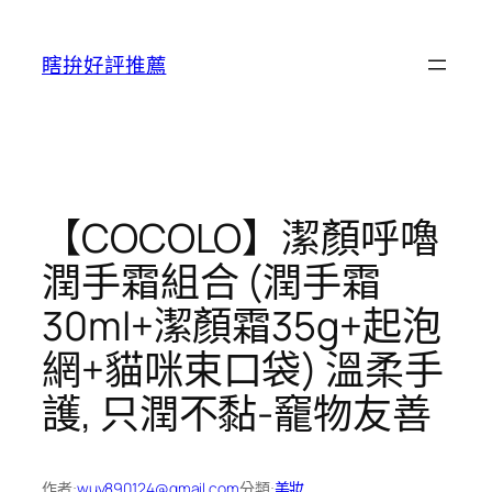
跳
至
瞎拚好評推薦
主
要
內
容
【COCOLO】潔顏呼嚕
潤手霜組合 (潤手霜
30ml+潔顏霜35g+起泡
網+貓咪束口袋) 溫柔手
護, 只潤不黏-竉物友善
作者:
wuy890124@gmail.com
分類:
美妝