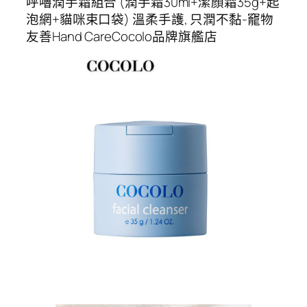
呼嚕潤手霜組合 (潤手霜30ml+潔顏霜35g+起
泡網+貓咪束口袋) 溫柔手護, 只潤不黏-竉物
友善Hand CareCocolo品牌旗艦店