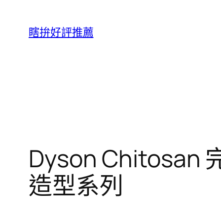
跳
至
瞎拚好評推薦
主
要
內
容
Dyson Chitos
造型系列