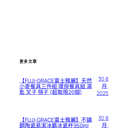
更多文章
30 8
【FUJI-GRACE富士雅麗】天然
月,
小麥餐具三件組 環保餐具組 湯
匙 叉子 筷子 (超取限20個)
2025
30 8
【FUJI-GRACE富士雅麗】不鏽
月,
鋼陶瓷易潔冰霸冰瓷杯950ml