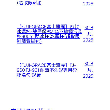
(超取限4個)
2025
【FUJI-GRACE富士雅麗】密封
30 8
冰爆杯-雙層保冰304不鏽鋼保溫
月,
杯900ml 酷冰杯 冰霸杯(超取限
2025
制請看描述)
30 8
【FUJI-GRACE富士雅麗】FJ-
月,
960 FJ-961 耐熱不沾鍋專用矽
膠湯勺 鍋鏟
2025