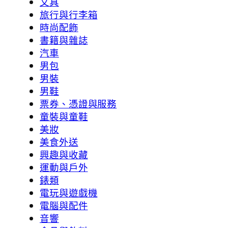
文具
旅行與行李箱
時尚配飾
書籍與雜誌
汽車
男包
男裝
男鞋
票券、憑證與服務
童裝與童鞋
美妝
美食外送
興趣與收藏
運動與戶外
錶類
電玩與遊戲機
電腦與配件
音響