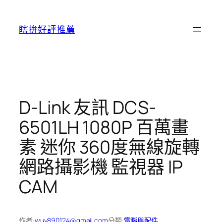
跳
至
瞎拚好評推薦
主
要
內
容
D-Link 友訊 DCS-
6501LH 1080P 百萬畫
素 迷你 360度無線旋轉
網路攝影機 監視器 IP
CAM
作者:
wuy890124@gmail.com
分類:
電腦與配件