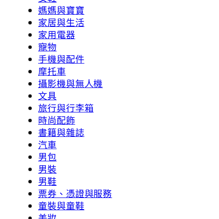
媽媽與寶寶
家居與生活
家用電器
寵物
手機與配件
摩托車
攝影機與無人機
文具
旅行與行李箱
時尚配飾
書籍與雜誌
汽車
男包
男裝
男鞋
票券、憑證與服務
童裝與童鞋
美妝