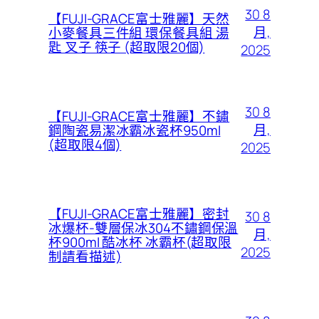
30 8
【FUJI-GRACE富士雅麗】天然
月,
小麥餐具三件組 環保餐具組 湯
匙 叉子 筷子 (超取限20個)
2025
30 8
【FUJI-GRACE富士雅麗】不鏽
月,
鋼陶瓷易潔冰霸冰瓷杯950ml
(超取限4個)
2025
【FUJI-GRACE富士雅麗】密封
30 8
冰爆杯-雙層保冰304不鏽鋼保溫
月,
杯900ml 酷冰杯 冰霸杯(超取限
2025
制請看描述)