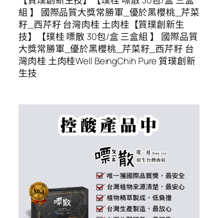
組 】 國際品質大獎常勝軍_優於黑櫻桃_芹菜
籽_西芹籽 台灣肉桂 土肉桂【質璞創新生
技】【璞桂 嘌散 30包/盒 三盒組 】 國際品質
大獎常勝軍_優於黑櫻桃_芹菜籽_西芹籽 台
灣肉桂 土肉桂Well BeingChih Pure 質璞創新
生技