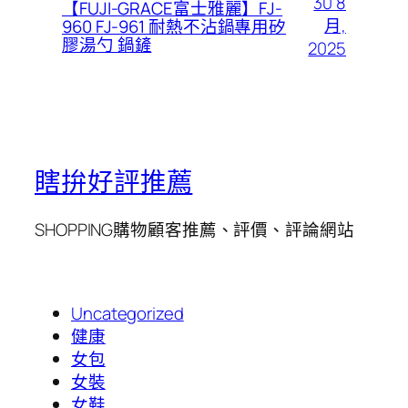
30 8
【FUJI-GRACE富士雅麗】FJ-
月,
960 FJ-961 耐熱不沾鍋專用矽
膠湯勺 鍋鏟
2025
瞎拚好評推薦
SHOPPING購物顧客推薦、評價、評論網站
Uncategorized
健康
女包
女裝
女鞋