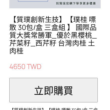
【質璞創新生技】【璞桂 嘌
散 30包/盒 三盒組 】 國際品
質大獎常勝軍_優於黑櫻桃_
芹菜籽_西芹籽 台灣肉桂 土
肉桂
4650 TWD
【質璞創新生技】【璞桂 嘌散 30包/盒 三盒