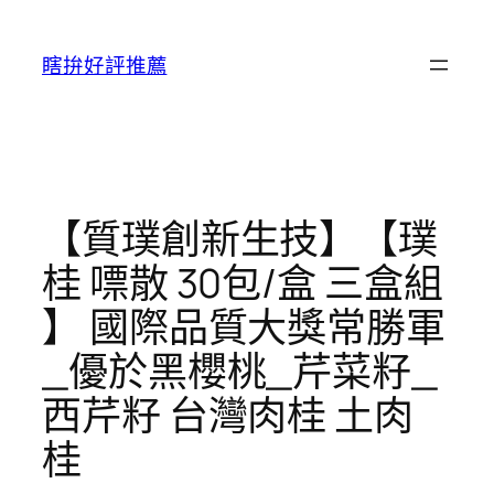
跳
至
瞎拚好評推薦
主
要
內
容
【質璞創新生技】【璞
桂 嘌散 30包/盒 三盒組
】 國際品質大獎常勝軍
_優於黑櫻桃_芹菜籽_
西芹籽 台灣肉桂 土肉
桂