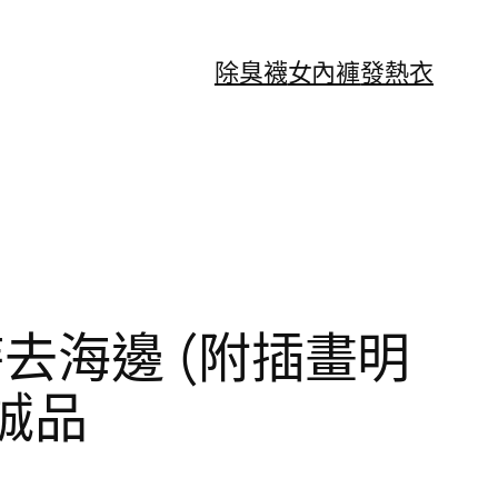
除臭襪
女內褲
發熱衣
去海邊 (附插畫明
e誠品