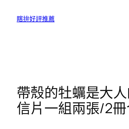
跳
至
瞎拚好評推薦
主
要
內
容
帶殼的牡蠣是大人
信片一組兩張/2冊合售