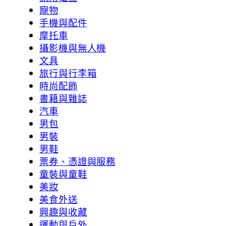
寵物
手機與配件
摩托車
攝影機與無人機
文具
旅行與行李箱
時尚配飾
書籍與雜誌
汽車
男包
男裝
男鞋
票券、憑證與服務
童裝與童鞋
美妝
美食外送
興趣與收藏
運動與戶外