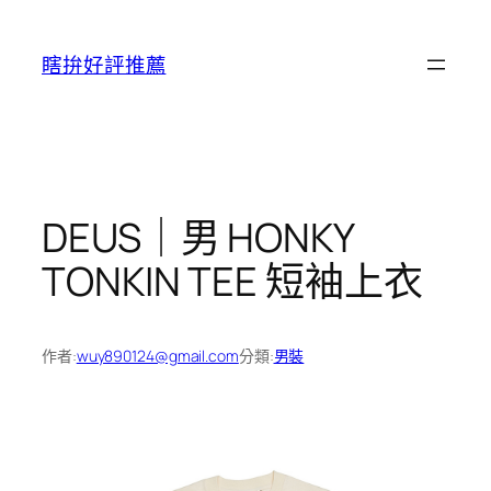
跳
至
瞎拚好評推薦
主
要
內
容
DEUS｜男 HONKY
TONKIN TEE 短袖上衣
作者:
wuy890124@gmail.com
分類:
男裝