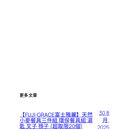
更多文章
30 8
【FUJI-GRACE富士雅麗】天然
月,
小麥餐具三件組 環保餐具組 湯
匙 叉子 筷子 (超取限20個)
2025