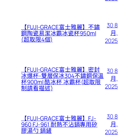
30 8
【FUJI-GRACE富士雅麗】不鏽
月,
鋼陶瓷易潔冰霸冰瓷杯950ml
(超取限4個)
2025
【FUJI-GRACE富士雅麗】密封
30 8
冰爆杯-雙層保冰304不鏽鋼保溫
月,
杯900ml 酷冰杯 冰霸杯(超取限
2025
制請看描述)
30 8
【FUJI-GRACE富士雅麗】FJ-
月,
960 FJ-961 耐熱不沾鍋專用矽
膠湯勺 鍋鏟
2025