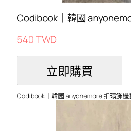
Codibook｜韓國 anyo
540 TWD
Codibook｜韓國 anyonemore 扣