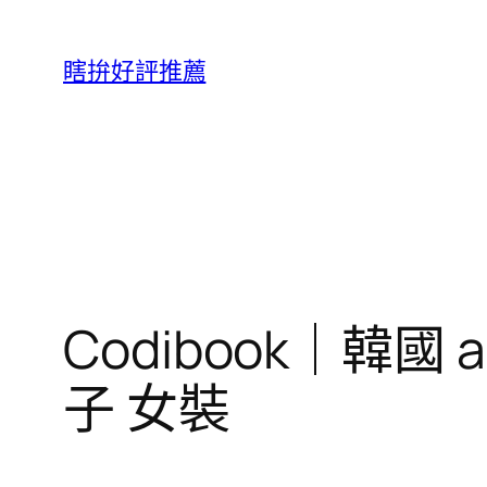
跳
至
瞎拚好評推薦
主
要
內
容
Codibook｜韓國
子 女裝