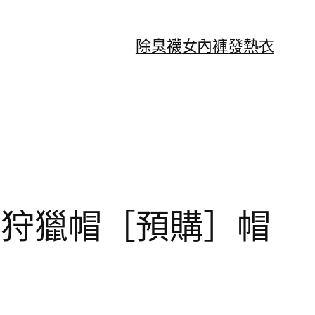
除臭襪
女內褲
發熱衣
扣環飾邊狩獵帽［預購］帽