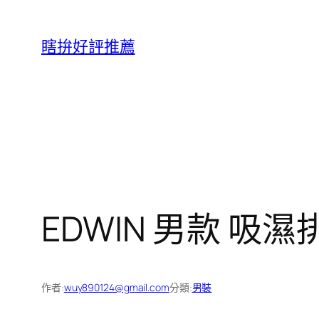
跳
至
瞎拚好評推薦
主
要
內
容
EDWIN 男款 吸
作者:
wuy890124@gmail.com
分類:
男裝