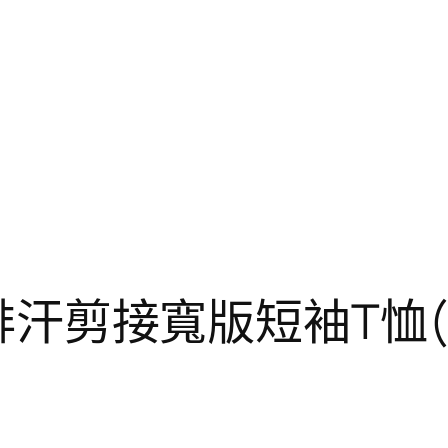
濕排汗剪接寬版短袖T恤