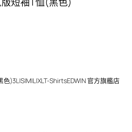
寬版短袖T恤(黑色)
L|S|M|L|XLT-ShirtsEDWIN 官方旗艦店