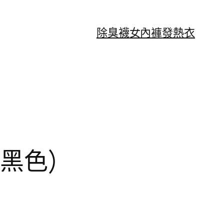
除臭襪
女內褲
發熱衣
(黑色)