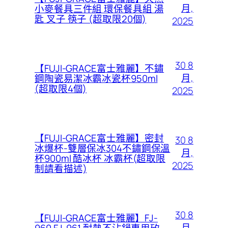
月,
小麥餐具三件組 環保餐具組 湯
匙 叉子 筷子 (超取限20個)
2025
30 8
【FUJI-GRACE富士雅麗】不鏽
月,
鋼陶瓷易潔冰霸冰瓷杯950ml
(超取限4個)
2025
【FUJI-GRACE富士雅麗】密封
30 8
冰爆杯-雙層保冰304不鏽鋼保溫
月,
杯900ml 酷冰杯 冰霸杯(超取限
2025
制請看描述)
30 8
【FUJI-GRACE富士雅麗】FJ-
月,
960 FJ-961 耐熱不沾鍋專用矽