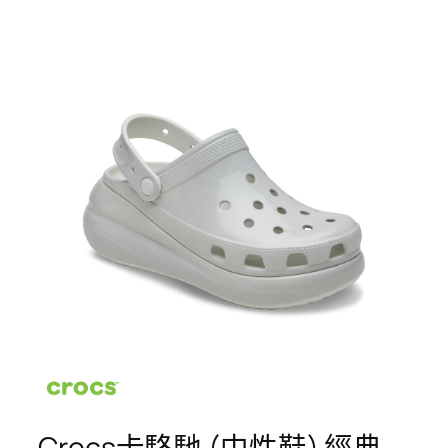
Crocs卡駱馳 (中性鞋) 經典