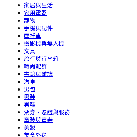
家居與生活
家用電器
寵物
手機與配件
摩托車
攝影機與無人機
文具
旅行與行李箱
時尚配飾
書籍與雜誌
汽車
男包
男裝
男鞋
票券、憑證與服務
童裝與童鞋
美妝
美食外送