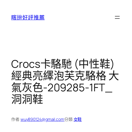
跳
至
瞎拚好評推薦
主
要
內
容
Crocs卡駱馳 (中性鞋)
經典亮繹泡芙克駱格 大
氣灰色-209285-1FT_
洞洞鞋
作者:
wuy890124@gmail.com
分類:
女鞋