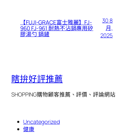
30 8
【FUJI-GRACE富士雅麗】FJ-
月,
960 FJ-961 耐熱不沾鍋專用矽
膠湯勺 鍋鏟
2025
瞎拚好評推薦
SHOPPING購物顧客推薦、評價、評論網站
Uncategorized
健康