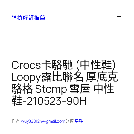
跳
至
瞎拚好評推薦
主
要
內
容
Crocs卡駱馳 (中性鞋)
Loopy露比聯名 厚底克
駱格 Stomp 雪屋 中性
鞋-210523-90H
作者:
wuy890124@gmail.com
分類:
男鞋