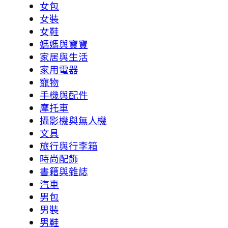
女包
女裝
女鞋
媽媽與寶寶
家居與生活
家用電器
寵物
手機與配件
摩托車
攝影機與無人機
文具
旅行與行李箱
時尚配飾
書籍與雜誌
汽車
男包
男裝
男鞋