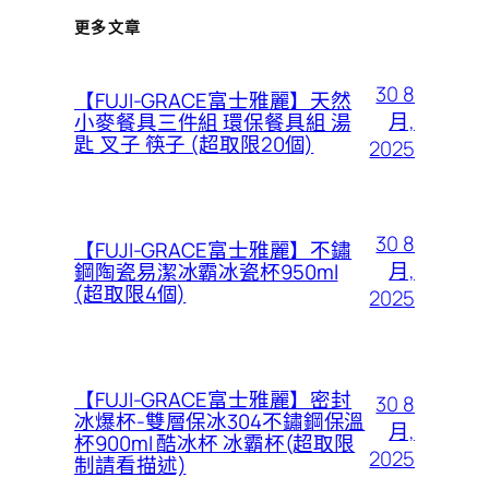
更多文章
30 8
【FUJI-GRACE富士雅麗】天然
月,
小麥餐具三件組 環保餐具組 湯
匙 叉子 筷子 (超取限20個)
2025
30 8
【FUJI-GRACE富士雅麗】不鏽
月,
鋼陶瓷易潔冰霸冰瓷杯950ml
(超取限4個)
2025
【FUJI-GRACE富士雅麗】密封
30 8
冰爆杯-雙層保冰304不鏽鋼保溫
月,
杯900ml 酷冰杯 冰霸杯(超取限
2025
制請看描述)