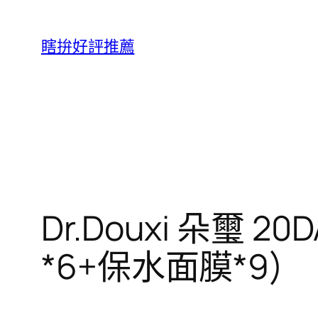
跳
至
瞎拚好評推薦
主
要
內
容
Dr.Douxi 朵璽
*6+保水面膜*9)