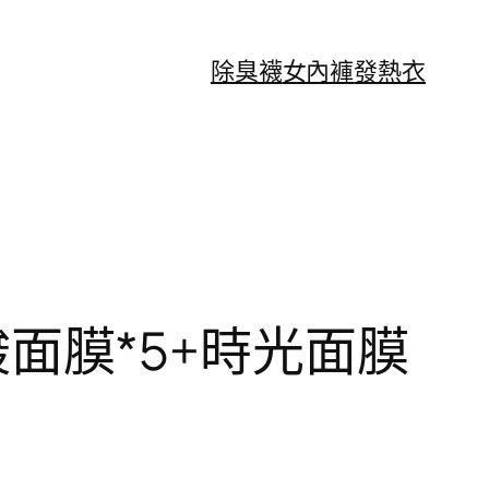
除臭襪
女內褲
發熱衣
杏仁酸面膜*5+時光面膜