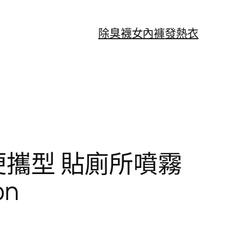
除臭襪
女內褲
發熱衣
便攜型 貼廁所噴霧
on