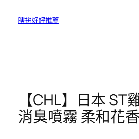
跳
至
瞎拚好評推薦
主
要
內
容
【CHL】日本 S
消臭噴霧 柔和花香 清新