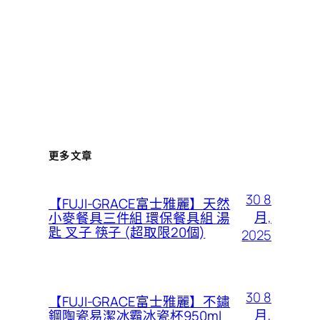
更多文章
30 8
【FUJI-GRACE富士雅麗】天然
月,
小麥餐具三件組 環保餐具組 湯
匙 叉子 筷子 (超取限20個)
2025
30 8
【FUJI-GRACE富士雅麗】不鏽
月,
鋼陶瓷易潔冰霸冰瓷杯950ml