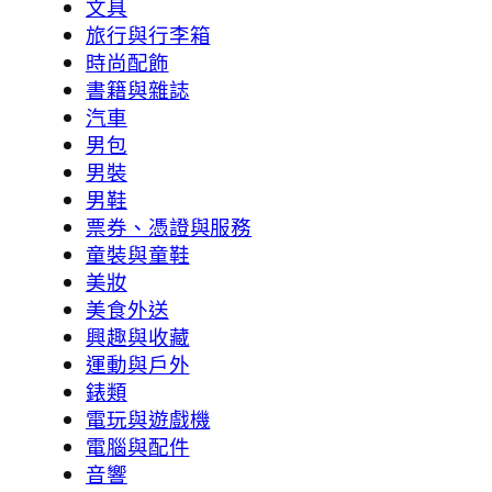
文具
旅行與行李箱
時尚配飾
書籍與雜誌
汽車
男包
男裝
男鞋
票券、憑證與服務
童裝與童鞋
美妝
美食外送
興趣與收藏
運動與戶外
錶類
電玩與遊戲機
電腦與配件
音響