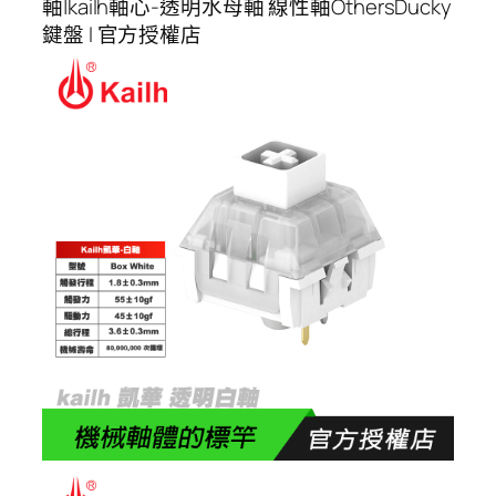
軸|kailh軸心-透明水母軸 線性軸OthersDucky
鍵盤 l 官方授權店