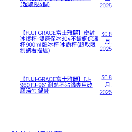
(超取限4個)
2025
【FUJI-GRACE富士雅麗】密封
30 8
冰爆杯-雙層保冰304不鏽鋼保溫
月,
杯900ml 酷冰杯 冰霸杯(超取限
2025
制請看描述)
30 8
【FUJI-GRACE富士雅麗】FJ-
月,
960 FJ-961 耐熱不沾鍋專用矽
膠湯勺 鍋鏟
2025