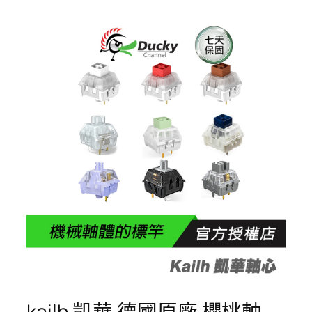
kailh 凱華 德國原廠 櫻桃軸