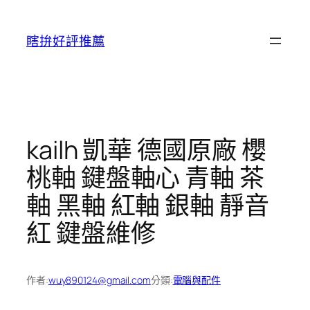
跳
至
瞎拚好評推薦
主
要
內
容
kailh 凱華 德國原廠 櫻
桃軸 鍵盤軸心 青軸 茶
軸 黑軸 紅軸 銀軸 靜音
紅 鍵盤維修
作者:
wuy890124@gmail.com
分類:
電腦與配件