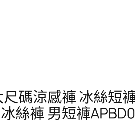
大尺碼涼感褲 冰絲短褲
絲褲 男短褲APBD02