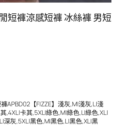
休閒短褲涼感短褲 冰絲褲 男短
BD02【FIZZE】淺灰,M|淺灰,L|淺
其,4XL|卡其,5XL|綠色,M|綠色,L|綠色,XL|
L|深灰,5XL|黑色,M|黑色,L|黑色,XL|黑