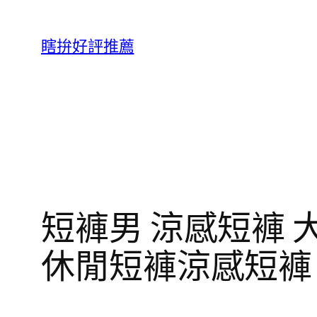
跳
至
瞎拚好評推薦
主
要
內
容
短褲男 涼感短褲 
休閒短褲涼感短褲 冰