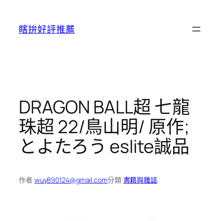
跳
至
瞎拚好評推薦
主
要
內
容
DRAGON BALL超 七龍
珠超 22/鳥山明/ 原作;
とよたろう eslite誠品
作者:
wuy890124@gmail.com
分類:
書籍與雜誌