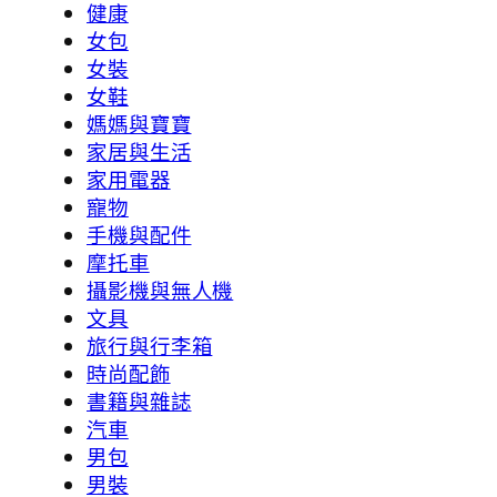
健康
女包
女裝
女鞋
媽媽與寶寶
家居與生活
家用電器
寵物
手機與配件
摩托車
攝影機與無人機
文具
旅行與行李箱
時尚配飾
書籍與雜誌
汽車
男包
男裝