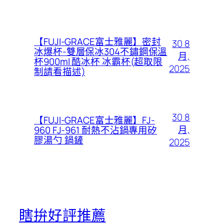
【FUJI-GRACE富士雅麗】密封
30 8
冰爆杯-雙層保冰304不鏽鋼保溫
月,
杯900ml 酷冰杯 冰霸杯(超取限
2025
制請看描述)
30 8
【FUJI-GRACE富士雅麗】FJ-
月,
960 FJ-961 耐熱不沾鍋專用矽
膠湯勺 鍋鏟
2025
瞎拚好評推薦