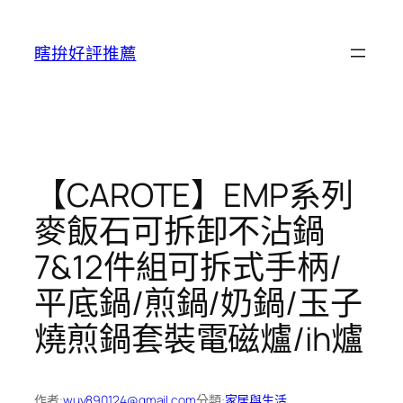
跳
至
瞎拚好評推薦
主
要
內
容
【CAROTE】EMP系列
麥飯石可拆卸不沾鍋
7&12件組可拆式手柄/
平底鍋/煎鍋/奶鍋/玉子
燒煎鍋套裝電磁爐/ih爐
作者:
wuy890124@gmail.com
分類:
家居與生活