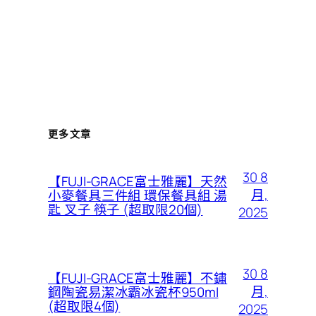
更多文章
30 8
【FUJI-GRACE富士雅麗】天然
月,
小麥餐具三件組 環保餐具組 湯
匙 叉子 筷子 (超取限20個)
2025
30 8
【FUJI-GRACE富士雅麗】不鏽
月,
鋼陶瓷易潔冰霸冰瓷杯950ml
(超取限4個)
2025