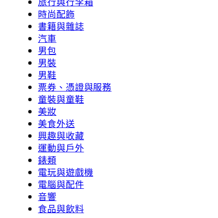
旅行與行李箱
時尚配飾
書籍與雜誌
汽車
男包
男裝
男鞋
票券、憑證與服務
童裝與童鞋
美妝
美食外送
興趣與收藏
運動與戶外
錶類
電玩與遊戲機
電腦與配件
音響
食品與飲料