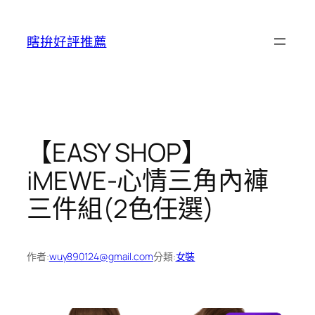
跳
至
瞎拚好評推薦
主
要
內
容
【EASY SHOP】
iMEWE-心情三角內褲
三件組(2色任選)
作者:
wuy890124@gmail.com
分類:
女裝