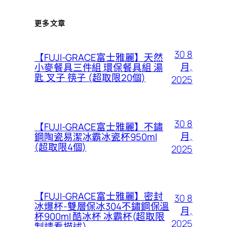
更多文章
30 8
【FUJI-GRACE富士雅麗】天然
月,
小麥餐具三件組 環保餐具組 湯
匙 叉子 筷子 (超取限20個)
2025
30 8
【FUJI-GRACE富士雅麗】不鏽
月,
鋼陶瓷易潔冰霸冰瓷杯950ml
(超取限4個)
2025
【FUJI-GRACE富士雅麗】密封
30 8
冰爆杯-雙層保冰304不鏽鋼保溫
月,
杯900ml 酷冰杯 冰霸杯(超取限
2025
制請看描述)