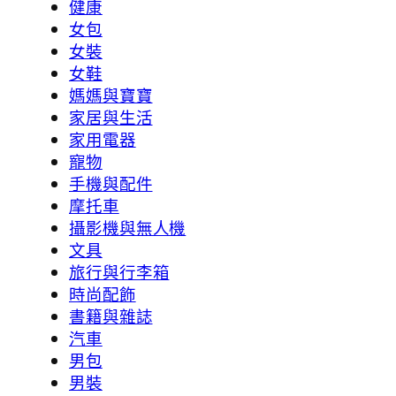
健康
女包
女裝
女鞋
媽媽與寶寶
家居與生活
家用電器
寵物
手機與配件
摩托車
攝影機與無人機
文具
旅行與行李箱
時尚配飾
書籍與雜誌
汽車
男包
男裝