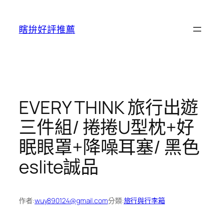
跳
至
瞎拚好評推薦
主
要
內
容
EVERY THINK 旅行出遊
三件組/ 捲捲U型枕+好
眠眼罩+降噪耳塞/ 黑色
eslite誠品
作者:
wuy890124@gmail.com
分類:
旅行與行李箱