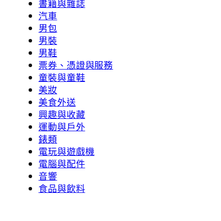
書籍與雜誌
汽車
男包
男裝
男鞋
票券、憑證與服務
童裝與童鞋
美妝
美食外送
興趣與收藏
運動與戶外
錶類
電玩與遊戲機
電腦與配件
音響
食品與飲料