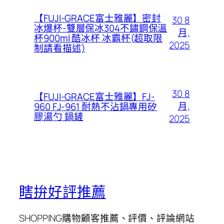
【FUJI-GRACE富士雅麗】密封
30 8
冰爆杯-雙層保冰304不鏽鋼保溫
月,
杯900ml 酷冰杯 冰霸杯(超取限
2025
制請看描述)
30 8
【FUJI-GRACE富士雅麗】FJ-
月,
960 FJ-961 耐熱不沾鍋專用矽
膠湯勺 鍋鏟
2025
瞎拚好評推薦
SHOPPING購物顧客推薦、評價、評論網站