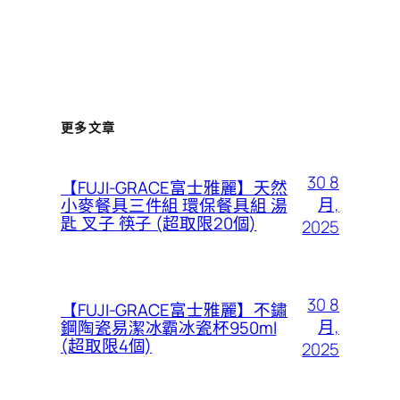
更多文章
30 8
【FUJI-GRACE富士雅麗】天然
月,
小麥餐具三件組 環保餐具組 湯
匙 叉子 筷子 (超取限20個)
2025
30 8
【FUJI-GRACE富士雅麗】不鏽
月,
鋼陶瓷易潔冰霸冰瓷杯950ml
(超取限4個)
2025